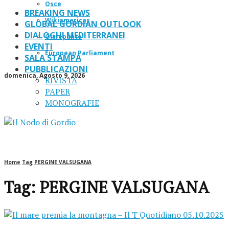
Osce
BREAKING NEWS
Wikiamericas
GLOBAL GORDIAN OUTLOOK
DIALOGHI MEDITERRANEI
Oltrepanto
EVENTI
European Parliament
SALA STAMPA
PUBBLICAZIONI
domenica, Agosto 9, 2026
RIVISTA
PAPER
MONOGRAFIE
Home
Tag
PERGINE VALSUGANA
Tag: PERGINE VALSUGANA