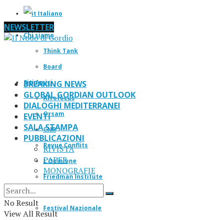
Italiano
NEWSLETTER
Chi siamo
Think Tank
Board
Siti Amici
BREAKING NEWS
GLOBAL GORDIAN OUTLOOK
Afrofocus
DIALOGHI MEDITERRANEI
Orsam
EVENTI
SALA STAMPA
CNR
PUBBLICAZIONI
Revue Conflits
RIVISTA
PAPER
L’Opinione
MONOGRAFIE
Friedman Institute
IF Magazine
No Result
Festival Nazionale
View All Result