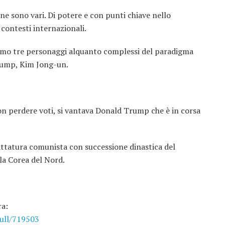
ne sono vari. Di potere e con punti chiave nello
 contesti internazionali.
ziamo tre personaggi alquanto complessi del paradigma
Trump, Kim Jong-un.
non perdere voti, si vantava Donald Trump che è in corsa
dittatura comunista con successione dinastica del
a Corea del Nord.
ra:
full/719503