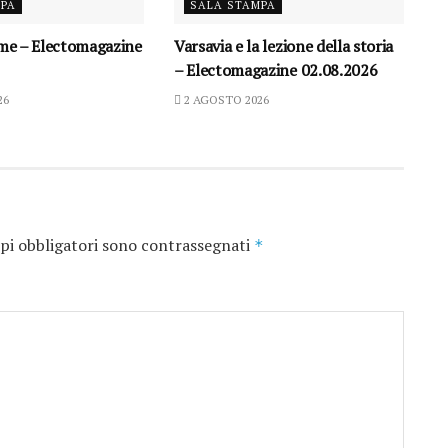
MPA
SALA STAMPA
ame – Electomagazine
Varsavia e la lezione della storia
– Electomagazine 02.08.2026
26
2 AGOSTO 2026
pi obbligatori sono contrassegnati
*