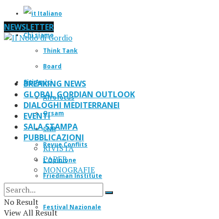
Italiano
NEWSLETTER
Chi siamo
Think Tank
Board
Siti Amici
BREAKING NEWS
GLOBAL GORDIAN OUTLOOK
Afrofocus
DIALOGHI MEDITERRANEI
Orsam
EVENTI
SALA STAMPA
CNR
PUBBLICAZIONI
Revue Conflits
RIVISTA
PAPER
L’Opinione
MONOGRAFIE
Friedman Institute
IF Magazine
No Result
Festival Nazionale
View All Result