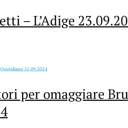
tti – L’Adige 23.09.2
tori per omaggiare Bru
24