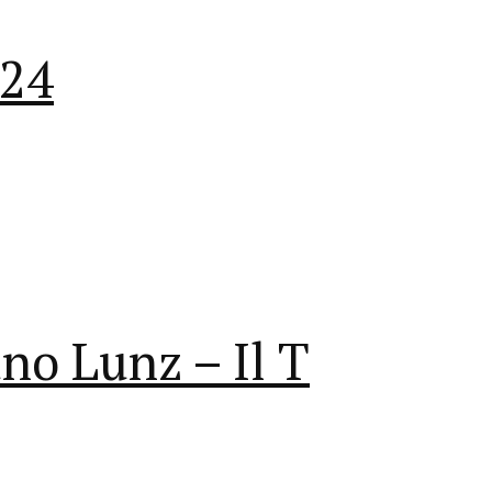
024
no Lunz – Il T