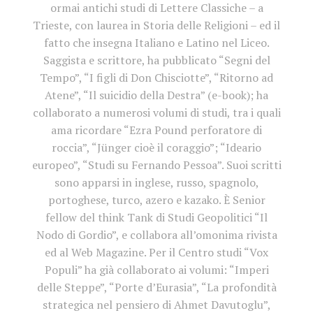
ormai antichi studi di Lettere Classiche – a
Trieste, con laurea in Storia delle Religioni – ed il
fatto che insegna Italiano e Latino nel Liceo.
Saggista e scrittore, ha pubblicato “Segni del
Tempo”, “I figli di Don Chisciotte”, “Ritorno ad
Atene”, “Il suicidio della Destra” (e-book); ha
collaborato a numerosi volumi di studi, tra i quali
ama ricordare “Ezra Pound perforatore di
roccia”, “Jünger cioè il coraggio”; “Ideario
europeo”, “Studi su Fernando Pessoa”. Suoi scritti
sono apparsi in inglese, russo, spagnolo,
portoghese, turco, azero e kazako. È Senior
fellow del think Tank di Studi Geopolitici “Il
Nodo di Gordio”, e collabora all’omonima rivista
ed al Web Magazine. Per il Centro studi “Vox
Populi” ha già collaborato ai volumi: “Imperi
delle Steppe”, “Porte d’Eurasia”, “La profondità
strategica nel pensiero di Ahmet Davutoglu”,