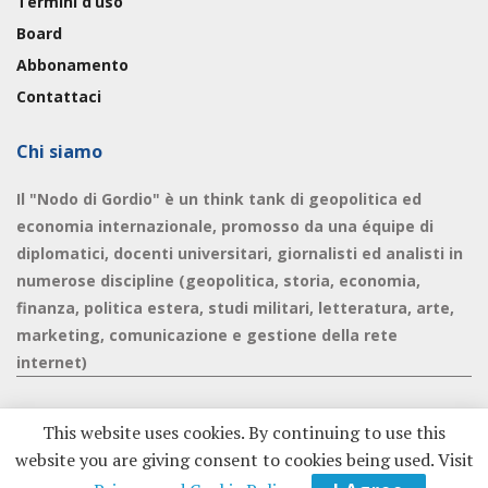
Termini d’uso
Board
Abbonamento
Contattaci
Chi siamo
Il "Nodo di Gordio" è un think tank di geopolitica ed
economia internazionale, promosso da una équipe di
diplomatici, docenti universitari, giornalisti ed analisti in
numerose discipline (geopolitica, storia, economia,
finanza, politica estera, studi militari, letteratura, arte,
marketing, comunicazione e gestione della rete
internet)
This website uses cookies. By continuing to use this
website you are giving consent to cookies being used. Visit
© 2020 - Nodo di Gordio -
Privacy Policy
|
Cookie Policy