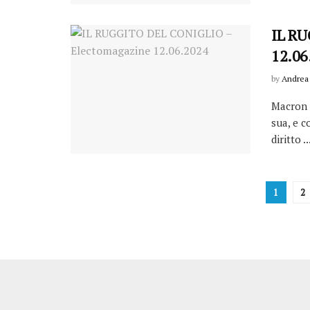
IL RU
12.06
by
Andrea 
Macron 
sua, e 
diritto ..
1
2