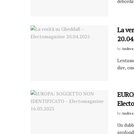
debordan
La ve
20.04
by
Andrea 
Lentame
dire, om
EURO
Elect
by
Andrea 
Un dubb
profond