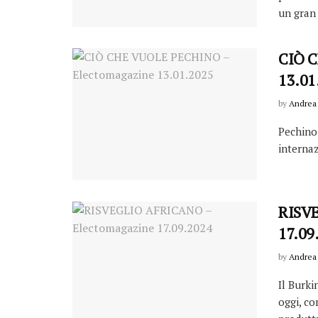
un gran .
CIÒ C
13.01
by
Andrea 
Pechino 
internazi
RISVE
17.09
by
Andrea 
Il Burki
oggi, co