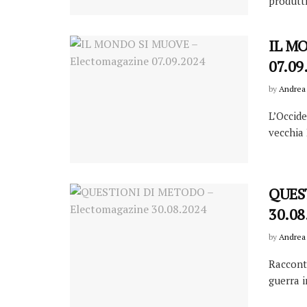
produttri
IL MO
07.09
by
Andrea 
L’Occide
vecchia 
QUEST
30.08
by
Andrea 
Racconta
guerra i