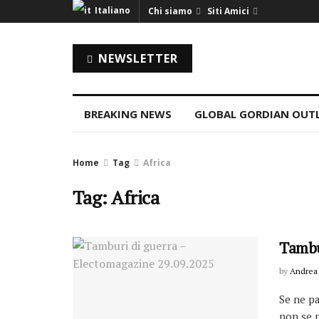
Italiano
Chi siamo
Siti Amici
NEWSLETTER
BREAKING NEWS
GLOBAL GORDIAN OUT
Home
Tag
Africa
Tag: Africa
Tambu
by
Andrea 
Se ne pa
non se n