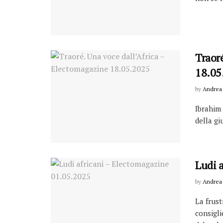
Traoré
18.05
by
Andrea 
Ibrahim 
della gi
Ludi 
by
Andrea 
La frust
consigli