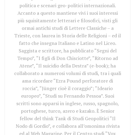
politica e scenari geo-politici internazionali.
Accanto a questo mantiene vivi i suoi interessi
più squisitamente letterari e filosofici, visti gli
ormai antichi studi di Lettere Classiche – a
Trieste, con laurea in Storia delle Religioni – ed il
fatto che insegna Italiano e Latino nel Liceo.
Saggista e scrittore, ha pubblicato “Segni del
Tempo”, “I figli di Don Chisciotte”, “Ritorno ad
Atene”, “Il suicidio della Destra” (e-book); ha
collaborato a numerosi volumi di studi, tra i quali
ama ricordare “Ezra Pound perforatore di
roccia”, “Jünger cioè il coraggio”; “Ideario
europeo”, “Studi su Fernando Pessoa”. Suoi
scritti sono apparsi in inglese, russo, spagnolo,
portoghese, turco, azero e kazako. È Senior
fellow del think Tank di Studi Geopolitici “Il
Nodo di Gordio”, e collabora all’omonima rivista
ed al Web Magazine. Per il Centro studi “Vox