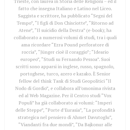
Trieste, con laurea in Storia delle Religioni – ed il
fatto che insegna Italiano e Latino nel Liceo.
Saggista e scrittore, ha pubblicato “Segni del
Tempo”, “I figli di Don Chisciotte”, “Ritorno ad
Atene”, “Il suicidio della Destra” (e-book); ha
collaborato a numerosi volumi di studi, tra i quali
ama ricordare “Ezra Pound perforatore di
roccia”, “Jünger cioè il coraggio”; “Ideario
europeo”, “Studi su Fernando Pessoa”. Suoi
scritti sono apparsi in inglese, russo, spagnolo,
portoghese, turco, azero e kazako. È Senior
fellow del think Tank di Studi Geopolitici “Il
Nodo di Gordio”, e collabora all’omonima rivista
ed al Web Magazine. Per il Centro studi “Vox
Populi” ha già collaborato ai volumi: “Imperi
delle Steppe”, “Porte d’Eurasia”, “La profondità
strategica nel pensiero di Ahmet Davutoglu”,
“Viandanti fra due mondi”, “Da Bajkonur alle