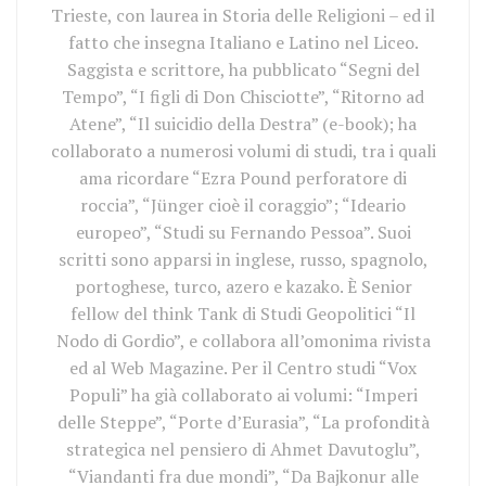
Trieste, con laurea in Storia delle Religioni – ed il
fatto che insegna Italiano e Latino nel Liceo.
Saggista e scrittore, ha pubblicato “Segni del
Tempo”, “I figli di Don Chisciotte”, “Ritorno ad
Atene”, “Il suicidio della Destra” (e-book); ha
collaborato a numerosi volumi di studi, tra i quali
ama ricordare “Ezra Pound perforatore di
roccia”, “Jünger cioè il coraggio”; “Ideario
europeo”, “Studi su Fernando Pessoa”. Suoi
scritti sono apparsi in inglese, russo, spagnolo,
portoghese, turco, azero e kazako. È Senior
fellow del think Tank di Studi Geopolitici “Il
Nodo di Gordio”, e collabora all’omonima rivista
ed al Web Magazine. Per il Centro studi “Vox
Populi” ha già collaborato ai volumi: “Imperi
delle Steppe”, “Porte d’Eurasia”, “La profondità
strategica nel pensiero di Ahmet Davutoglu”,
“Viandanti fra due mondi”, “Da Bajkonur alle