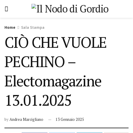
Home
Sala Stampa
CIÒ CHE VUOLE
PECHINO –
Electomagazine
13.01.2025
by
Andrea Marcigliano
13 Gennaio 2025