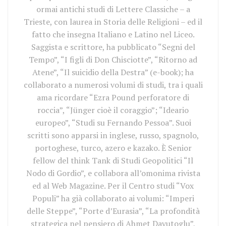
ormai antichi studi di Lettere Classiche – a
Trieste, con laurea in Storia delle Religioni – ed il
fatto che insegna Italiano e Latino nel Liceo.
Saggista e scrittore, ha pubblicato “Segni del
Tempo”, “I figli di Don Chisciotte”, “Ritorno ad
Atene”, “Il suicidio della Destra” (e-book); ha
collaborato a numerosi volumi di studi, tra i quali
ama ricordare “Ezra Pound perforatore di
roccia”, “Jünger cioè il coraggio”; “Ideario
europeo”, “Studi su Fernando Pessoa”. Suoi
scritti sono apparsi in inglese, russo, spagnolo,
portoghese, turco, azero e kazako. È Senior
fellow del think Tank di Studi Geopolitici “Il
Nodo di Gordio”, e collabora all’omonima rivista
ed al Web Magazine. Per il Centro studi “Vox
Populi” ha già collaborato ai volumi: “Imperi
delle Steppe”, “Porte d’Eurasia”, “La profondità
strategica nel pensiero di Ahmet Davutoglu”,