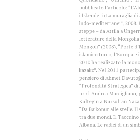
pubblicato l’articolo: “L’A
i İskenderî (La muraglia di 
indo-mediterranei”, 2008. 
steppe – da Attila a Unger
letterature della Mongolia:
Mongoli” (2008), “Porte d’E
islamico turco, l’Europa e 
2010 ha realizzato la mono
kazako”. Nel 2011 partecip
pensiero di Ahmet Davutoğl
“Profondità Strategica” di
prof. Andrea Marcigliano, p
Kültegin a Nursultan Nazar
“Da Baikonur alle stelle. Il
tra due mondi. Il Taccuino
Albana. Le radici di un sim