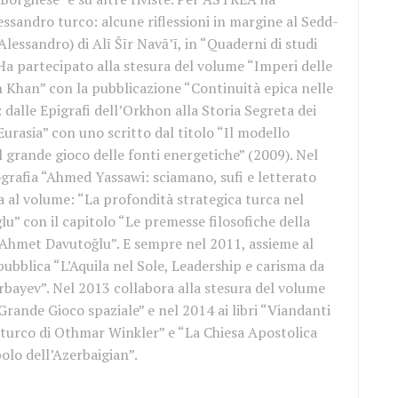
lessandro turco: alcune riflessioni in margine al Sedd-
Alessandro) di Alī Šīr Navā’ī, in “Quaderni di studi
Ha partecipato alla stesura del volume “Imperi delle
n Khan” con la pubblicazione “Continuità epica nelle
 dalle Epigrafi dell’Orkhon alla Storia Segreta dei
urasia” con uno scritto dal titolo “Il modello
il grande gioco delle fonti energetiche” (2009). Nel
grafia “Ahmed Yassawi: sciamano, sufi e letterato
a al volume: “La profondità strategica turca nel
u” con il capitolo “Le premesse filosofiche della
 Ahmet Davutoğlu”. E sempre nel 2011, assieme al
ubblica “L’Aquila nel Sole, Leadership e carisma da
bayev”. Nel 2013 collabora alla stesura del volume
 Grande Gioco spaziale” e nel 2014 ai libri “Viandanti
 turco di Othmar Winkler” e “La Chiesa Apostolica
bolo dell’Azerbaigian”.