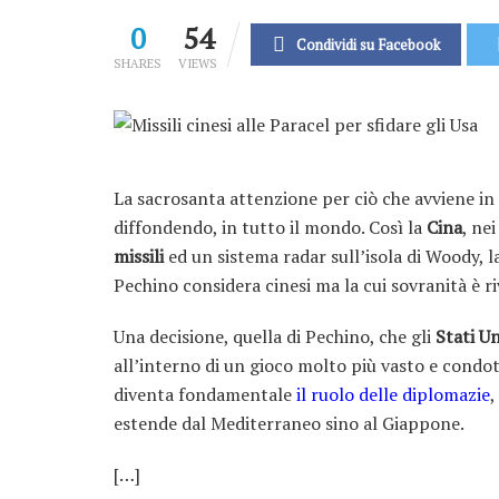
0
54
Condividi su Facebook
SHARES
VIEWS
La sacrosanta attenzione per ciò che avviene in
diffondendo, in tutto il mondo. Così la
Cina
, ne
missili
ed un sistema radar sull’isola di Woody, l
Pechino considera cinesi ma la cui sovranità è 
Una decisione, quella di Pechino, che gli
Stati Un
all’interno di un gioco molto più vasto e condot
diventa fondamentale
il ruolo delle diplomazie
,
estende dal Mediterraneo sino al Giappone.
[…]