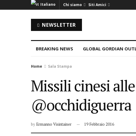
Italiano
Chi siamo
Siti Amici
NEWSLETTER
BREAKING NEWS
GLOBAL GORDIAN OUT
Home
Sala Stampa
Missili cinesi all
@occhidiguerra 
by
Ermanno Visintainer
19 Febbraio 2016