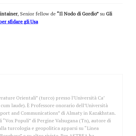
intainer
, Senior fellow de
“Il Nodo di Gordio”
su
Gli
per sfidare gli Usa
rature Orientali” (turco) presso l’Università Ca’
cum laude). È Professore onorario dell’Università
port and Communications” di Almaty in Kazakhstan.
i “Vox Populi” di Pergine Valsugana (Tn), autore di
alla turcologia e geopolitica apparsi su “Linea
l Borghese” e su altre riviste. Per ASTREA ha