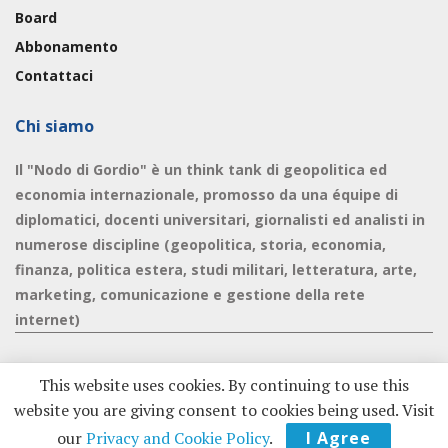
Board
Abbonamento
Contattaci
Chi siamo
Il "Nodo di Gordio" è un think tank di geopolitica ed
economia internazionale, promosso da una équipe di
diplomatici, docenti universitari, giornalisti ed analisti in
numerose discipline (geopolitica, storia, economia,
finanza, politica estera, studi militari, letteratura, arte,
marketing, comunicazione e gestione della rete
internet)
This website uses cookies. By continuing to use this
website you are giving consent to cookies being used. Visit
© 2020 - Nodo di Gordio -
Privacy Policy
|
Cookie Policy
our
Privacy and Cookie Policy
.
I Agree