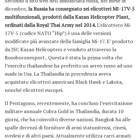
Secondo il sito web dell’ambasciata russa, nel mese di
dicembre,
la Russia ha consegnato sei elicotteri MI-17V-5
multifunzionali, prodotti dalla Kazan Helicopter Plant,
ordinati dalla Royal Thai Army nel 2014.
L’elicottero Mi-
17V-5 (codice NATO “Hip”) è una delle versioni
modificate più avanzate della famiglia Mi-17. E’ prodotto
da JSC Kazan Helicopters e venduto attraverso la
Rosoboronexport.. Questa è stata la prima volta che
l’esercito thailandese ha preferito un aereo russo ad uno
made in Usa. La Thailandia in precedenza aveva
acquistato elicotteri americani Black Hawk e Lakota,
nonché elicotteri europei.
Il Pentagono, recentemente, ha concluso l’esercitazione
militare annuale Cobra Gold in Thailandia, durata 10
giorni, che ha coinvolto diverse nazioni. Bangkok ha alle
spalle decenni di forniture di armi statunitensi, cinesi,
svedesi e di altri paesi. Attualmente utilizza carri armati