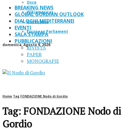
Osce
BREAKING NEWS
Wikiamericas
GLOBAL GORDIAN OUTLOOK
DIALOGHI MEDITERRANEI
Oltrepanto
EVENTI
European Parliament
SALA STAMPA
PUBBLICAZIONI
domenica, Agosto 9, 2026
RIVISTA
PAPER
MONOGRAFIE
Home
Tag
FONDAZIONE Nodo di Gordio
Tag: FONDAZIONE Nodo di
Gordio