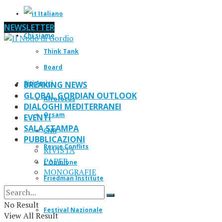
Italiano
NEWSLETTER
Chi siamo
Think Tank
Board
Siti Amici
BREAKING NEWS
GLOBAL GORDIAN OUTLOOK
Afrofocus
DIALOGHI MEDITERRANEI
Orsam
EVENTI
SALA STAMPA
CNR
PUBBLICAZIONI
Revue Conflits
RIVISTA
PAPER
L’Opinione
MONOGRAFIE
Friedman Institute
IF Magazine
No Result
Festival Nazionale
View All Result