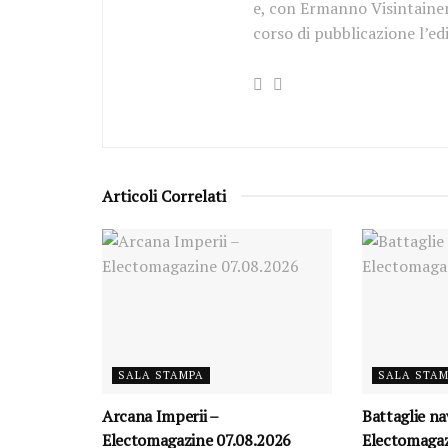
e, con Ermanno Visintainer 
corso di pubblicazione l’ed
Articoli Correlati
SALA STAMPA
SALA STA
Arcana Imperii –
Battaglie na
Electomagazine 07.08.2026
Electomagaz