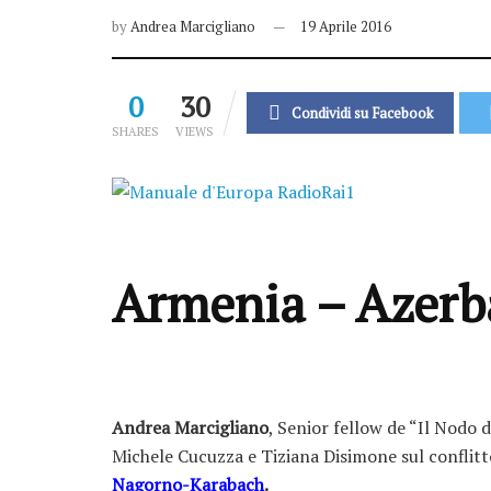
by
Andrea Marcigliano
19 Aprile 2016
0
30
Condividi su Facebook
SHARES
VIEWS
Armenia – Azerba
Andrea Marcigliano
, Senior fellow de “Il Nodo di
Michele ‪‎Cucuzza‬ e Tiziana ‪Disimone‬ sul conflit
Nagorno-Karabach
.