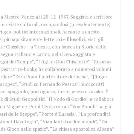
a Mestre-Venezia il 28-12-1957. Saggista e scrittore
i e riviste culturali, occupandosi (prevalentemente)
ari geo-politici internazionali. Accanto a questo
i più squisitamente letterari e filosofici, visti gli
re Classiche – a Trieste, con laurea in Storia delle
insegna Italiano e Latino nel Liceo. Saggista e
egni del Tempo”, “I figli di Don Chisciotte”, “Ritorno
la Destra” (e-book); ha collaborato a numerosi volumi
icordare “Ezra Pound perforatore di roccia”, “Jünger
europeo”, “Studi su Fernando Pessoa”. Suoi scritti
sso, spagnolo, portoghese, turco, azero e kazako. È
k di Studi Geopolitici “Il Nodo di Gordio”, e collabora
eb Magazine. Per il Centro studi “Vox Populi” ha già
eri delle Steppe”, “Porte d’Eurasia”, “La profondità
 Ahmet Davutoglu”, “Viandanti fra due mondi”, “Da
ande Gioco nello spazio”, “La chiesa apostolica Albana”