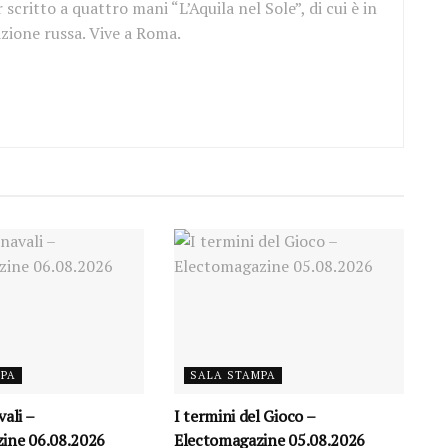
scritto a quattro mani “L’Aquila nel Sole”, di cui è in
izione russa. Vive a Roma.
MPA
SALA STAMPA
vali –
I termini del Gioco –
ine 06.08.2026
Electomagazine 05.08.2026