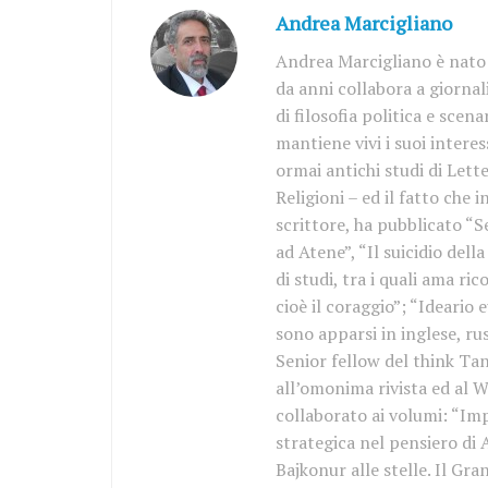
Andrea Marcigliano
Andrea Marcigliano è nato 
da anni collabora a giornal
di filosofia politica e scen
mantiene vivi i suoi interess
ormai antichi studi di Lette
Religioni – ed il fatto che 
scrittore, ha pubblicato “S
ad Atene”, “Il suicidio del
di studi, tra i quali ama r
cioè il coraggio”; “Ideario 
sono apparsi in inglese, ru
Senior fellow del think Tan
all’omonima rivista ed al W
collaborato ai volumi: “Imp
strategica nel pensiero di
Bajkonur alle stelle. Il Gr