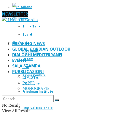
Italiano
NEWSLETTER
Chi siamo
Think Tank
Board
Siti Amici
BREAKING NEWS
GLOBAL GORDIAN OUTLOOK
Afrofocus
DIALOGHI MEDITERRANEI
Orsam
EVENTI
SALA STAMPA
CNR
PUBBLICAZIONI
Revue Conflits
RIVISTA
PAPER
L’Opinione
MONOGRAFIE
Friedman Institute
IF Magazine
No Result
Festival Nazionale
View All Result