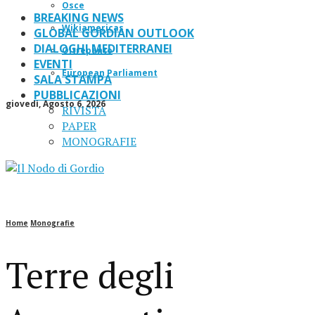
Osce
BREAKING NEWS
Wikiamericas
GLOBAL GORDIAN OUTLOOK
DIALOGHI MEDITERRANEI
Oltrepanto
EVENTI
European Parliament
SALA STAMPA
PUBBLICAZIONI
giovedì, Agosto 6, 2026
RIVISTA
PAPER
MONOGRAFIE
Home
Monografie
Terre degli