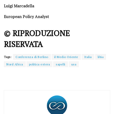
Luigi Marcadella
European Policy Analyst
© RIPRODUZIONE
RISERVATA
Tags:
Conferenza di Berlino
il Medio Oriente
Italia
libia
Nord Africa
politica estera
sapelli
usa