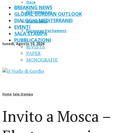
Osce
BREAKING NEWS
Wikiamericas
GLOBAL GORDIAN OUTLOOK
DIALOGHI MEDITERRANEI
Oltrepanto
EVENTI
European Parliament
SALA STAMPA
PUBBLICAZIONI
lunedì, Agosto 10, 2026
RIVISTA
PAPER
MONOGRAFIE
Home
Sala Stampa
Invito a Mosca –