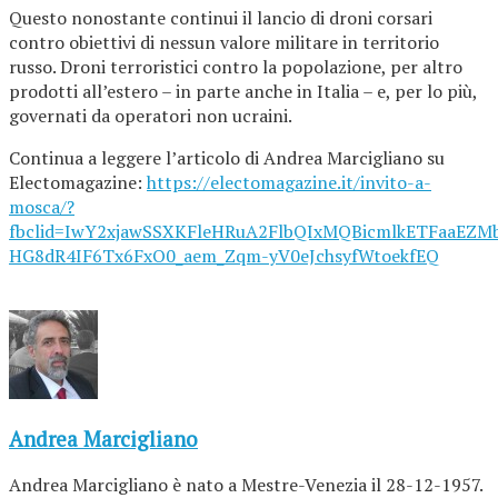
Questo nonostante continui il lancio di droni corsari
contro obiettivi di nessun valore militare in territorio
russo. Droni terroristici contro la popolazione, per altro
prodotti all’estero – in parte anche in Italia – e, per lo più,
governati da operatori non ucraini.
Continua a leggere l’articolo di Andrea Marcigliano su
Electomagazine:
https://electomagazine.it/invito-a-
mosca/?
fbclid=IwY2xjawSSXKFleHRuA2FlbQIxMQBicmlkETFaaE
HG8dR4IF6Tx6FxO0_aem_Zqm-yV0eJchsyfWtoekfEQ
Andrea Marcigliano
Andrea Marcigliano è nato a Mestre-Venezia il 28-12-1957.