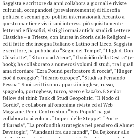
Saggista e scrittore da anni collabora a giornali e riviste
culturali, occupandosi (prevalentemente) di filosofia
politica e scenari geo-politici internazionali. Accanto a
questo mantiene vivi i suoi interessi più squisitamente
letterari e filosofici, visti gli ormai antichi studi di Lettere
Classiche – a Trieste, con laurea in Storia delle Religioni –
ed il fatto che insegna Italiano e Latino nel Liceo. Saggista
e scrittore, ha pubblicato “Segni del Tempo”, “I figli di Don
Chisciotte”, “Ritorno ad Atene”, “Il suicidio della Destra” (e-
book); ha collaborato a numerosi volumi di studi, tra i quali
ama ricordare “Ezra Pound perforatore di roccia”, “Jünger
cioè il coraggio”; “Ideario europeo”, “Studi su Fernando
Pessoa”. Suoi scritti sono apparsi in inglese, russo,
spagnolo, portoghese, turco, azero e kazako. È Senior
fellow del think Tank di Studi Geopolitici “Il Nodo di
Gordio”, e collabora all’omonima rivista ed al Web
Magazine. Per il Centro studi “Vox Populi” ha già
collaborato ai volumi: “Imperi delle Steppe”, “Porte
d’Eurasia”, “La profondità strategica nel pensiero di Ahmet
Davutoglu”, “Viandanti fra due mondi”, “Da Bajkonur alle