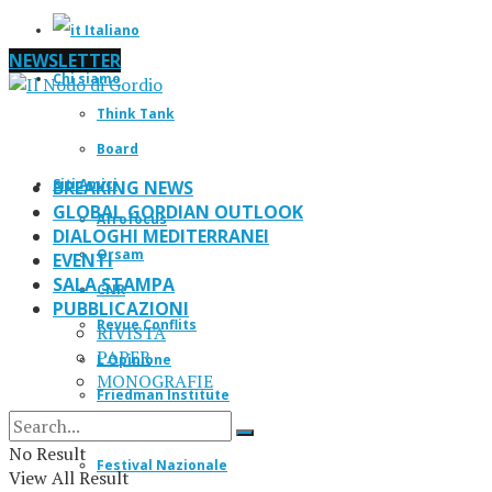
Italiano
NEWSLETTER
Chi siamo
Think Tank
Board
Siti Amici
BREAKING NEWS
GLOBAL GORDIAN OUTLOOK
Afrofocus
DIALOGHI MEDITERRANEI
Orsam
EVENTI
SALA STAMPA
CNR
PUBBLICAZIONI
Revue Conflits
RIVISTA
PAPER
L’Opinione
MONOGRAFIE
Friedman Institute
IF Magazine
No Result
Festival Nazionale
View All Result