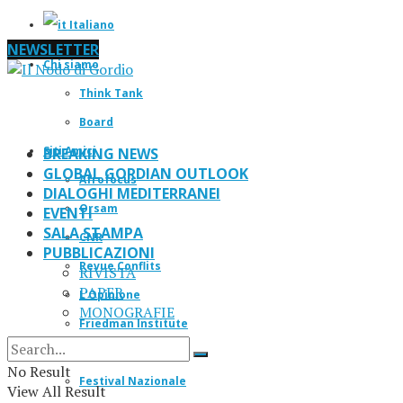
Italiano
NEWSLETTER
Chi siamo
Think Tank
Board
Siti Amici
BREAKING NEWS
GLOBAL GORDIAN OUTLOOK
Afrofocus
DIALOGHI MEDITERRANEI
Orsam
EVENTI
SALA STAMPA
CNR
PUBBLICAZIONI
Revue Conflits
RIVISTA
PAPER
L’Opinione
MONOGRAFIE
Friedman Institute
IF Magazine
No Result
Festival Nazionale
View All Result