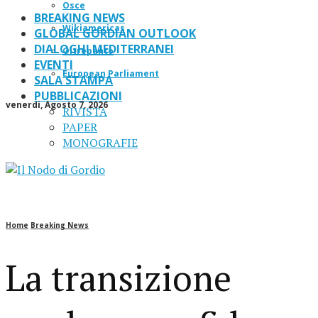
Osce
BREAKING NEWS
Wikiamericas
GLOBAL GORDIAN OUTLOOK
DIALOGHI MEDITERRANEI
Oltrepanto
EVENTI
European Parliament
SALA STAMPA
PUBBLICAZIONI
venerdì, Agosto 7, 2026
RIVISTA
PAPER
MONOGRAFIE
Home
Breaking News
La transizione