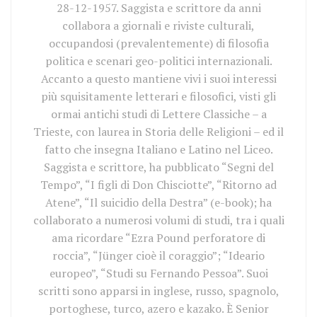
28-12-1957. Saggista e scrittore da anni
collabora a giornali e riviste culturali,
occupandosi (prevalentemente) di filosofia
politica e scenari geo-politici internazionali.
Accanto a questo mantiene vivi i suoi interessi
più squisitamente letterari e filosofici, visti gli
ormai antichi studi di Lettere Classiche – a
Trieste, con laurea in Storia delle Religioni – ed il
fatto che insegna Italiano e Latino nel Liceo.
Saggista e scrittore, ha pubblicato “Segni del
Tempo”, “I figli di Don Chisciotte”, “Ritorno ad
Atene”, “Il suicidio della Destra” (e-book); ha
collaborato a numerosi volumi di studi, tra i quali
ama ricordare “Ezra Pound perforatore di
roccia”, “Jünger cioè il coraggio”; “Ideario
europeo”, “Studi su Fernando Pessoa”. Suoi
scritti sono apparsi in inglese, russo, spagnolo,
portoghese, turco, azero e kazako. È Senior