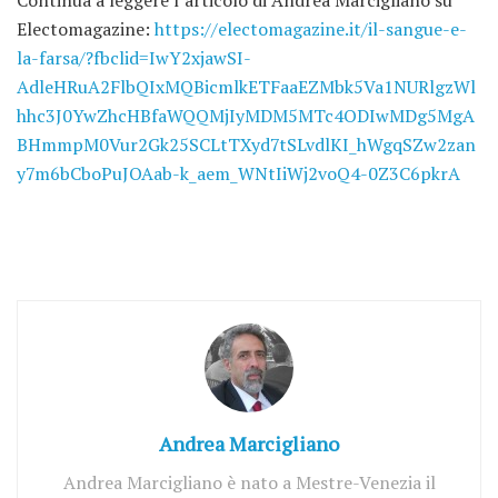
Continua a leggere l’articolo di Andrea Marcigliano su
Electomagazine:
https://electomagazine.it/il-sangue-e-
la-farsa/?fbclid=IwY2xjawSI-
AdleHRuA2FlbQIxMQBicmlkETFaaEZMbk5Va1NURlgzWl
hhc3J0YwZhcHBfaWQQMjIyMDM5MTc4ODIwMDg5MgA
BHmmpM0Vur2Gk25SCLtTXyd7tSLvdlKI_hWgqSZw2zan
y7m6bCboPuJOAab-k_aem_WNtIiWj2voQ4-0Z3C6pkrA
Andrea Marcigliano
Andrea Marcigliano è nato a Mestre-Venezia il