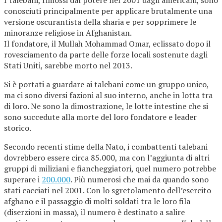
I talebani, rimossi dal potere nel 2001 dagli americani, sono
conosciuti principalmente per applicare brutalmente una
versione oscurantista della sharia e per sopprimere le
minoranze religiose in Afghanistan.
Il fondatore, il Mullah Mohammad Omar, eclissato dopo il
rovesciamento da parte delle forze locali sostenute dagli
Stati Uniti, sarebbe morto nel 2013.
Si è portati a guardare ai talebani come un gruppo unico,
ma ci sono diversi fazioni al suo interno, anche in lotta tra
di loro. Ne sono la dimostrazione, le lotte intestine che si
sono succedute alla morte del loro fondatore e leader
storico.
Secondo recenti stime della Nato, i combattenti talebani
dovrebbero essere circa 85.000, ma con l’aggiunta di altri
gruppi di miliziani e fiancheggiatori, quel numero potrebbe
superare i
200.000
. Più numerosi che mai da quando sono
stati cacciati nel 2001. Con lo sgretolamento dell’esercito
afghano e il passaggio di molti soldati tra le loro fila
(diserzioni in massa), il numero è destinato a salire