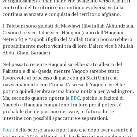
vertiginosamente man mano che avanzano verso Kabul. Il
controllo del territorio è in continuo evolversi, vista la
continua avanzata e conquista del territorio afghano.
I Talebani sono guidati da Mawlawi Hibatullah Akhundzada.
Ci sono tre vice. I due vice, Haqqani (capo dell’Haqqani
Network) e Yaqoob (figlio del Mullah Omar) non sarebbero
probabilmente molto vicini tra di loro. L’altro vice è Mullah
Abdul Ghani Baradar)
Nel passato recente Haqqani sarebbe stato alleato del
Pakistan e di al-Qaeda, mentre Yaqoob sarebbe stato
favorevole al processo di pace con gli Stati Uniti e al
riavvicinamento con l’India. L’ascesa di Yaqoob avrebbe
potuto quindi sembrare una buona notizia per Washington.
Ma, secondo quanto riporta la
BBC
, poiché le fazioni di
Yaqoob e Haqqani competono tra loro per il potere, è
probabile che ne possano derivare, in futuro, lotte
intestine con possibili spaccature e separazioni.
Fonti
dello scorso anno riportano che dopo aver assunto il
potere nel 2016, Akhundzada ha diviso intenzionalmente il