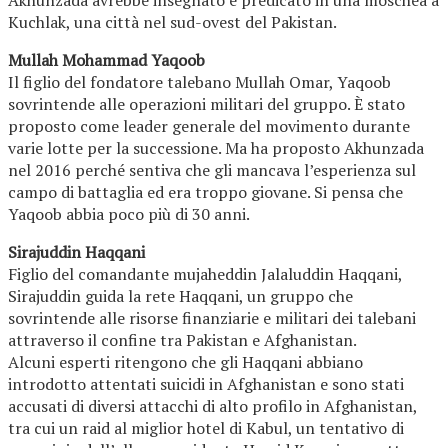
Akhunzada avrebbe insegnato e predicato in una moschea a
Kuchlak, una città nel sud-ovest del Pakistan.
Mullah Mohammad Yaqoob
Il figlio del fondatore talebano Mullah Omar, Yaqoob
sovrintende alle operazioni militari del gruppo. È stato
proposto come leader generale del movimento durante
varie lotte per la successione. Ma ha proposto Akhunzada
nel 2016 perché sentiva che gli mancava l’esperienza sul
campo di battaglia ed era troppo giovane. Si pensa che
Yaqoob abbia poco più di 30 anni.
Sirajuddin
Haqqani
Figlio del comandante mujaheddin Jalaluddin Haqqani,
Sirajuddin guida la rete Haqqani, un gruppo che
sovrintende alle risorse finanziarie e militari dei talebani
attraverso il confine tra Pakistan e Afghanistan.
Alcuni esperti ritengono che gli Haqqani abbiano
introdotto attentati suicidi in Afghanistan e sono stati
accusati di diversi attacchi di alto profilo in Afghanistan,
tra cui un raid al miglior hotel di Kabul, un tentativo di