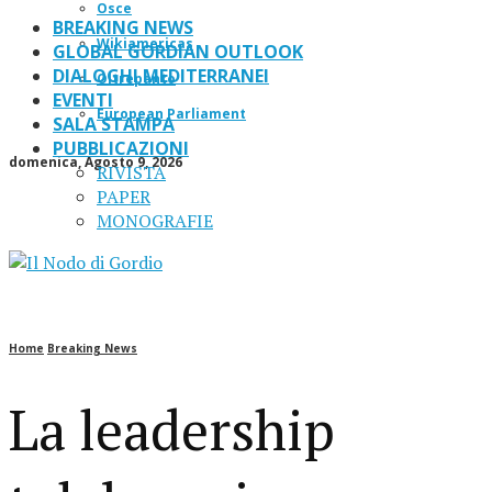
Osce
BREAKING NEWS
Wikiamericas
GLOBAL GORDIAN OUTLOOK
DIALOGHI MEDITERRANEI
Oltrepanto
EVENTI
European Parliament
SALA STAMPA
PUBBLICAZIONI
domenica, Agosto 9, 2026
RIVISTA
PAPER
MONOGRAFIE
Home
Breaking News
La leadership