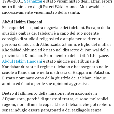
1996-2001,
Stanakzai
è stato viceministro degli affari esteri
sotto il ministro degli Esteri Wakil Ahmed Muttawakil e
successivamente viceministro della sanità.
Abdul Hakim Haqqani
È il capo della squadra negoziale dei talebani. Ex capo della
giustizia ombra dei talebani è a capo del suo potente
consiglio di studiosi religiosi ed è ampiamente ritenuta
persona di fiducia di Akhunzada. 53 anni, è figlio del mullah
Khodaidad Akhund ed è nato nel distretto di Panjwai della
provincia di Kandahar. È un membro della tribù Ishaqzaee.
Abdul Hakim Haqqani
è stato giudice nel tribunale di
Kandahar durante il regime talebano e ha insegnato nelle
scuole a Kandahar e nella madrassa di Haqqani in Pakistan.
È stato nominato capo della giustizia dei talebani cinque
anni fa ed è noto per le sue opinioni aggressive.
Dietro il fallimento della missione internazionale in
Afghanistan, perché di questo si tratta, ci sono molteplici
ragioni, non ultima la capacità dei talebani, che potrebbero
senza indugio essere paragonati a dei tagliagole senza