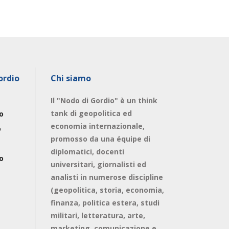
ordio
Chi siamo
Il "Nodo di Gordio" è un think
tank di geopolitica ed
o
economia internazionale,
o
promosso da una équipe di
diplomatici, docenti
o
universitari, giornalisti ed
analisti in numerose discipline
(geopolitica, storia, economia,
finanza, politica estera, studi
militari, letteratura, arte,
marketing, comunicazione e