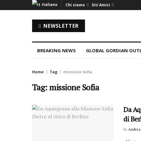
Italiano
Chi siamo
Siti Amici
NEWSLETTER
BREAKING NEWS
GLOBAL GORDIAN OUT
Home
Tag
missione Sofia
Tag: missione Sofia
Da Aqu
di Ber
by
Andrea 