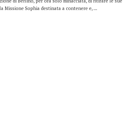
ione di Berlino, per ora solo minacciata, di ritirare le sue
la Missione Sophia destinata a contenere e, ...