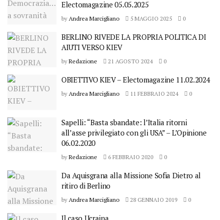
Electomagazine 05.05.2025
by
Andrea Marcigliano
5 MAGGIO 2025
0
BERLINO RIVEDE LA PROPRIA POLITICA DI
AIUTI VERSO KIEV
by
Redazione
21 AGOSTO 2024
0
OBIETTIVO KIEV – Electomagazine 11.02.2024
by
Andrea Marcigliano
11 FEBBRAIO 2024
0
Sapelli: “Basta sbandate: l’Italia ritorni
all’asse privilegiato con gli USA” – L’Opinione
06.02.2020
by
Redazione
6 FEBBRAIO 2020
0
Da Aquisgrana alla Missione Sofia Dietro al
ritiro di Berlino
by
Andrea Marcigliano
28 GENNAIO 2019
0
Il caso Ucraina