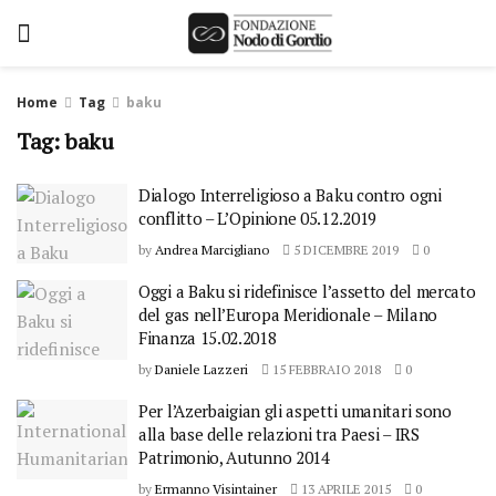
Home
Tag
baku
Tag: baku
Dialogo Interreligioso a Baku contro ogni
conflitto – L’Opinione 05.12.2019
by
Andrea Marcigliano
5 DICEMBRE 2019
0
Oggi a Baku si ridefinisce l’assetto del mercato
del gas nell’Europa Meridionale – Milano
Finanza 15.02.2018
by
Daniele Lazzeri
15 FEBBRAIO 2018
0
Per l’Azerbaigian gli aspetti umanitari sono
alla base delle relazioni tra Paesi – IRS
Patrimonio, Autunno 2014
by
Ermanno Visintainer
13 APRILE 2015
0