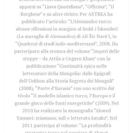
apparsi su “Linea Quotidiano”, “Officina”, “Il
Borghese” e su altre riviste. Per ASTREA ha
pubblicato l’articolo: “L’Alessandro turco:
alcune riflessioni in margine al Sedd-i İskenderî
(La muraglia di Alessandro) di Alī Šīr Navā’ī, in
“Quaderni di studi indo-mediterranei”, 2008. Ha
partecipato alla stesura del volume “Imperi delle
steppe – da Attila a Ungern Khan” con la
pubblicazione “Continuità epica nelle
letterature della Mongolia: dalle Epigrafi
dell’Orkhon alla Storia Segreta dei Mongoli”
(2008), “Porte d’Eurasia” con uno scritto dal
titolo “Il modello islamico turco, l’Europa e il
grande gioco delle fonti energetiche” (2009). Nel
2010 ha realizzato la monografia “Ahmed
Yassawi: sciamano, sufi e letterato kazako”. Nel
2011 partecipa al volume: “La profondità
strategica turca nel pensiero di Ahmet