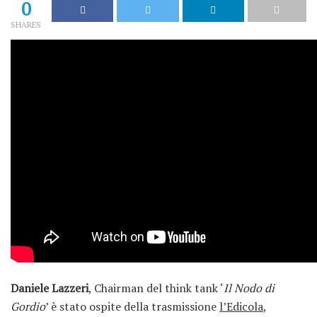
0
SHARES
Daniele Lazzeri
, Chairman del think tank ‘
Il Nodo di
Gordio
’ è stato ospite della trasmissione
l’Edicola
,