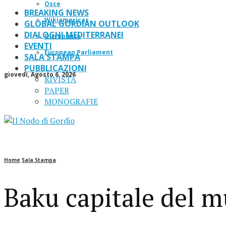
Osce
BREAKING NEWS
Wikiamericas
GLOBAL GORDIAN OUTLOOK
DIALOGHI MEDITERRANEI
Oltrepanto
EVENTI
European Parliament
SALA STAMPA
PUBBLICAZIONI
giovedì, Agosto 6, 2026
RIVISTA
PAPER
MONOGRAFIE
Home
Sala Stampa
Baku capitale del m