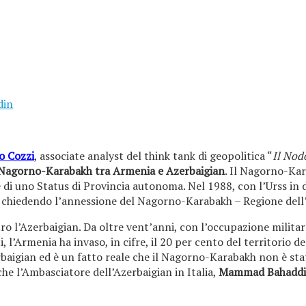
din
o Cozzi
, associate analyst del think tank di geopolitica “
Il Nod
el Nagorno-Karabakh tra Armenia e Azerbaigian
. Il Nagorno-Kar
i uno Status di Provincia autonoma. Nel 1988, con l’Urss in de
, chiedendo l’annessione del Nagorno-Karabakh – Regione dell’
ntro l’Azerbaigian. Da oltre vent’anni, con l’occupazione mili
i, l’Armenia ha invaso, in cifre, il 20 per cento del territorio d
rbaigian ed è un fatto reale che il Nagorno-Karabakh non è sta
he l’Ambasciatore dell’Azerbaigian in Italia,
Mammad Bahaddi