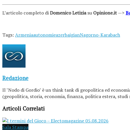
L’articolo completo di
Domenico Letizia
su
Opinione.it
—>
Ba
Tags:
Armenia
autonomie
azerbaigian
Nagorno-Karabach
Redazione
Il "Nodo di Gordio" è un think tank di geopolitica ed economia
(geopolitica, storia, economia, finanza, politica estera, studi
Articoli Correlati
Sala Stampa