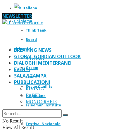
Italiano
NEWSLETTER
Chi siamo
Think Tank
Board
Siti Amici
BREAKING NEWS
GLOBAL GORDIAN OUTLOOK
Afrofocus
DIALOGHI MEDITERRANEI
Orsam
EVENTI
SALA STAMPA
CNR
PUBBLICAZIONI
Revue Conflits
RIVISTA
PAPER
L’Opinione
MONOGRAFIE
Friedman Institute
IF Magazine
No Result
Festival Nazionale
View All Result