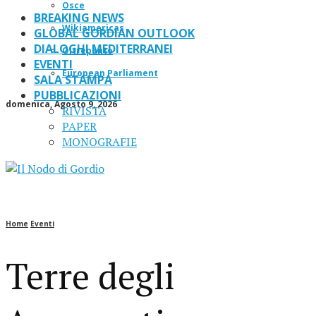
Osce
BREAKING NEWS
Wikiamericas
GLOBAL GORDIAN OUTLOOK
DIALOGHI MEDITERRANEI
Oltrepanto
EVENTI
European Parliament
SALA STAMPA
PUBBLICAZIONI
domenica, Agosto 9, 2026
RIVISTA
PAPER
MONOGRAFIE
Home
Eventi
Terre degli