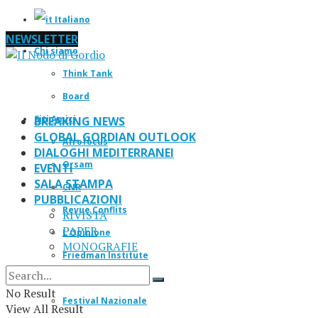
Italiano
NEWSLETTER
Chi siamo
Think Tank
Board
Siti Amici
BREAKING NEWS
GLOBAL GORDIAN OUTLOOK
Afrofocus
DIALOGHI MEDITERRANEI
Orsam
EVENTI
SALA STAMPA
CNR
PUBBLICAZIONI
Revue Conflits
RIVISTA
PAPER
L’Opinione
MONOGRAFIE
Friedman Institute
IF Magazine
No Result
Festival Nazionale
View All Result