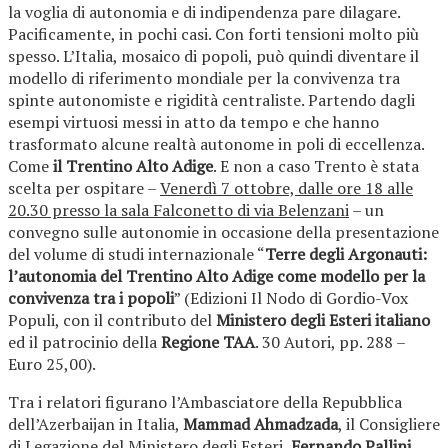
la voglia di autonomia e di indipendenza pare dilagare.
Pacificamente, in pochi casi. Con forti tensioni molto più
spesso. L’Italia, mosaico di popoli, può quindi diventare il
modello di riferimento mondiale per la convivenza tra
spinte autonomiste e rigidità centraliste. Partendo dagli
esempi virtuosi messi in atto da tempo e che hanno
trasformato alcune realtà autonome in poli di eccellenza.
Come
il Trentino Alto Adige
. E non a caso Trento è stata
scelta per ospitare –
Venerdì 7 ottobre, dalle ore 18 alle
20.30 presso la sala Falconetto di via Belenzani
– un
convegno sulle autonomie in occasione della presentazione
del volume di studi internazionale “
Terre degli Argonauti:
l’autonomia del Trentino Alto Adige come modello per la
convivenza tra i popoli
” (Edizioni Il Nodo di Gordio-Vox
Populi, con il contributo del
Ministero degli Esteri italiano
ed il patrocinio della
Regione TAA
. 30 Autori, pp. 288 –
Euro 25,00).
Tra i relatori figurano l’Ambasciatore della Repubblica
dell’Azerbaijan in Italia,
Mammad Ahmadzada
, il Consigliere
di Legazione del Ministero degli Esteri,
Fernando Pallini