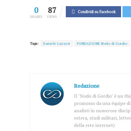
0
87
Condividi su Facebook
SHARES
VIEWS
Tags:
Daniele Lazzeri
FONDAZIONE Nodo di Gordio
Redazione
Il "Nodo di Gordio" è un th
promosso da una équipe di d
analisti in numerose discipl
estera, studi militari, let
della rete internet)