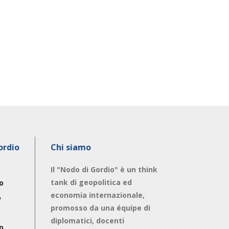
ordio
Chi siamo
Il "Nodo di Gordio" è un think
tank di geopolitica ed
o
economia internazionale,
o
promosso da una équipe di
diplomatici, docenti
o