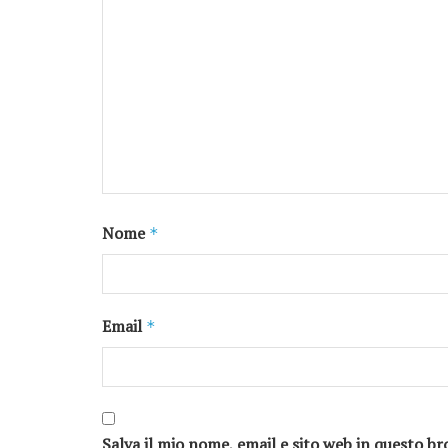
Nome
*
Email
*
Salva il mio nome, email e sito web in questo 