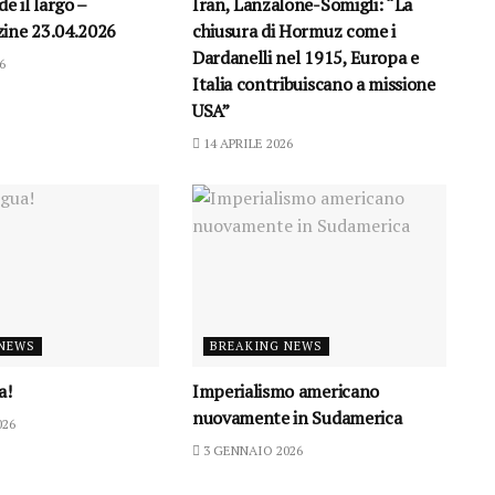
e il largo –
Iran, Lanzalone-Somigli: “La
ine 23.04.2026
chiusura di Hormuz come i
Dardanelli nel 1915, Europa e
6
Italia contribuiscano a missione
USA”
14 APRILE 2026
 NEWS
BREAKING NEWS
a!
Imperialismo americano
nuovamente in Sudamerica
026
3 GENNAIO 2026