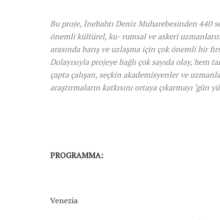
Bu proje, İnebahtı Deniz Muharebesinden 440 sen
önemli kültürel, ku- rumsal ve askeri uzmanlarını
arasında barış ve uzlaşma için çok önemli bir f
Dolayısıyla projeye bağlı çok sayıda olay, hem ta
çapta çalışan, seçkin akademisyenler ve uzmanlar 
araştırmaların katkısını ortaya çıkarmayı ‘gün y
PROGRAMMA:
Venezia