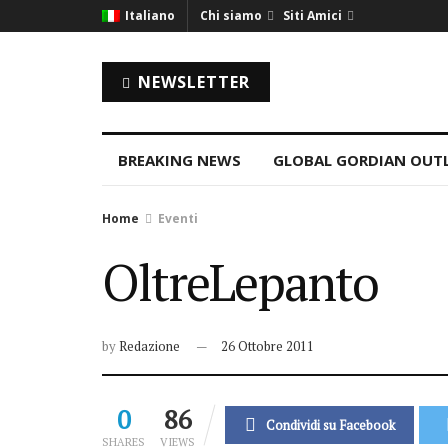
Italiano
Chi siamo
Siti Amici
NEWSLETTER
BREAKING NEWS
GLOBAL GORDIAN OUT
Home
Eventi
OltreLepanto
by
Redazione
26 Ottobre 2011
0
86
Condividi su Facebook
SHARES
VIEWS