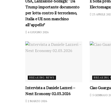
USA, Lanzalone-Somigli: “Da
E Sofia prend
Trump importante documento
Electomagaz
per lotta contro il terrorismo,
23 APRILE 202
Italia e UE non manchino
all’appello”
4 GIUGNO 2026
BREAKING NEWS
BREAKING
Intervista a Daniele Lazzeri –
Ciao Guargu
Next Economy 02.03.2026
5 GENNAIO 2
2 MARZO 2026