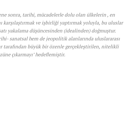
e sonra, tarihi, mücadelerle dolu olan ülkelerin , en
 karşılaştırmak ve işbirliği yaptırmak yoluyla, bu uluslar
ırsatı yakalama düşüncesinden (idealinden) doğmuştur.
rihi- sanatsal hem de jeopolitik alanlarında uluslararası
tarafından büyük bir özenle gerçekleştirilen, nitelikli
üzüne çıkarmayı’ hedeflemiştir.