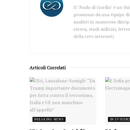
Il "Nodo di Gordio" è un th
promosso da una équipe di d
analisti in numerose discipl
estera, studi militari, let
della rete internet)
Articoli Correlati
BREAKING NEWS
IN EVIDEN