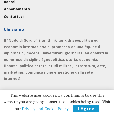
Board
Abbonamento
Contattaci
Chi siamo
Il "Nodo di Gordio" è un think tank di geopolitica ed
economia internazionale, promosso da una équipe di
diplomatici, docenti universitari, giornalisti ed analisti in
numerose discipline (geopolitica, storia, economia,
finanza, politica estera, studi militari, letteratura, arte,
marketing, comunicazione e gestione della rete
internet)
This website uses cookies. By continuing to use this
website you are giving consent to cookies being used. Visit
© 2020 - Nodo di Gordio -
Privacy Policy
|
Cookie Policy
our
Privacy and Cookie Policy
.
I Agree