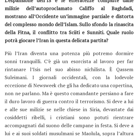
L’espansione dell’IS e le efferatezze compiute dalle
milizie dell’autoproclamato Califfo al Baghdadi,
mostrano all’Occidente un’immagine parziale e distorta
del complesso mondo dell’Islam. Sullo sfondo la rinascita
della Fitna, il conflitto tra Sciiti e Sunniti. Quale ruolo
potrà giocare l’Iran in questa delicata partita?
Più l’Iran diventa una potenza più potremo dormire
sonni tranquilli. C’è già un esorcista al lavoro per far
rintanare l’Isis nel suo abisso nichilista. È Qassem
Suleimani. I giornali occidentali, con la lodevole
eccezione di Newsweek che gli ha dedicato una copertina,
non ne parlano. Ma è questo comandante persiano a fare
il duro lavoro di guerra contro il terrorismo. Si deve a lui
e alle sue milizie se nelle chiese in Siria, devastate dai
cosiddetti ribelli, i cristiani sono potuti rientrare
accompagnati dal suono delle campane in festa. Si deve a
lui e ai suoi soldati musulmani se Maolula, sopra l’altura