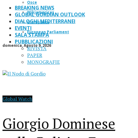
Osce
BREAKING NEWS
Wikiamericas
GLOBAL GORDIAN OUTLOOK
DIALOGHI MEDITERRANEI
Oltrepanto
EVENTI
European Parliament
SALA STAMPA
PUBBLICAZIONI
domenica, Agosto 9, 2026
RIVISTA
PAPER
MONOGRAFIE
Global Watch
Giorgio Dominese