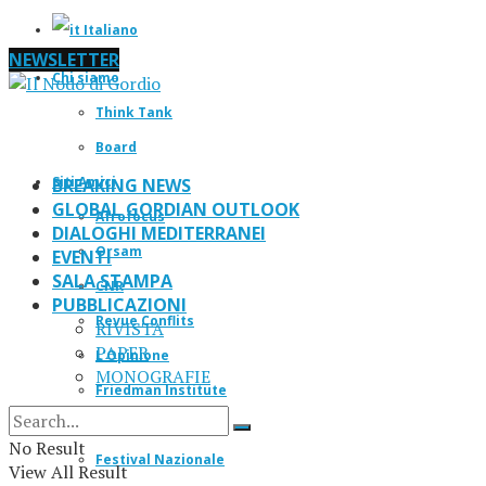
Italiano
NEWSLETTER
Chi siamo
Think Tank
Board
Siti Amici
BREAKING NEWS
GLOBAL GORDIAN OUTLOOK
Afrofocus
DIALOGHI MEDITERRANEI
Orsam
EVENTI
SALA STAMPA
CNR
PUBBLICAZIONI
Revue Conflits
RIVISTA
PAPER
L’Opinione
MONOGRAFIE
Friedman Institute
IF Magazine
No Result
Festival Nazionale
View All Result