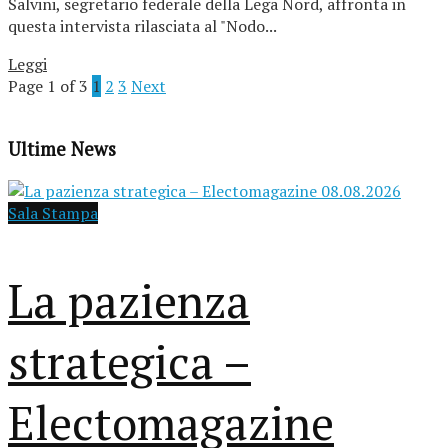
Salvini, segretario federale della Lega Nord, affronta in
questa intervista rilasciata al "Nodo...
Leggi
Page 1 of 3
1
2
3
Next
Ultime News
Sala Stampa
La pazienza
strategica –
Electomagazine