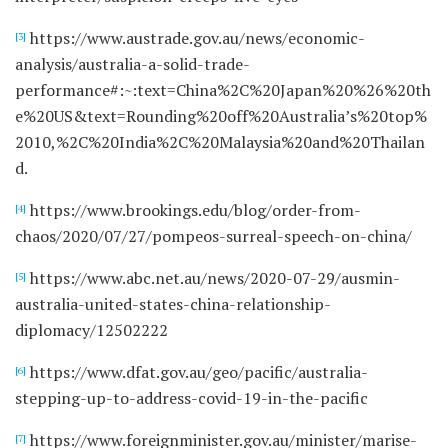
https://www.austrade.gov.au/news/economic-
[3]
analysis/australia-a-solid-trade-
performance#:~:text=China%2C%20Japan%20%26%20th
e%20US&text=Rounding%20off%20Australia’s%20top%
2010,%2C%20India%2C%20Malaysia%20and%20Thailan
d.
https://www.brookings.edu/blog/order-from-
[4]
chaos/2020/07/27/pompeos-surreal-speech-on-china/
https://www.abc.net.au/news/2020-07-29/ausmin-
[5]
australia-united-states-china-relationship-
diplomacy/12502222
https://www.dfat.gov.au/geo/pacific/australia-
[6]
stepping-up-to-address-covid-19-in-the-pacific
https://www.foreignminister.gov.au/minister/marise-
[7]