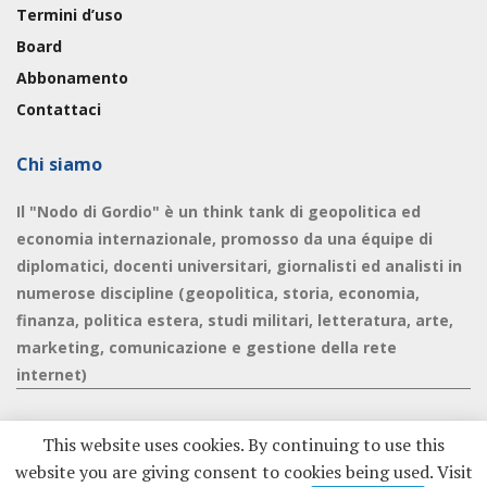
Termini d’uso
Board
Abbonamento
Contattaci
Chi siamo
Il "Nodo di Gordio" è un think tank di geopolitica ed
economia internazionale, promosso da una équipe di
diplomatici, docenti universitari, giornalisti ed analisti in
numerose discipline (geopolitica, storia, economia,
finanza, politica estera, studi militari, letteratura, arte,
marketing, comunicazione e gestione della rete
internet)
This website uses cookies. By continuing to use this
website you are giving consent to cookies being used. Visit
© 2020 - Nodo di Gordio -
Privacy Policy
|
Cookie Policy