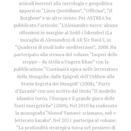
articoli inerenti alla turcologia e geopolitica
apparsi su “Linea Quotidiano”, “Officina”, “Il
Borghese” e su altre riviste. Per ASTREA ha
pubblicato l’articolo: “L’Alessandro turco: alcune
riflessioni in margine al Sedd-i İskenderî (La
muraglia di Alessandro) di Alī Šīr Navā’ī, in
“Quaderni di studi indo-mediterranei”, 2008. Ha
partecipato alla stesura del volume “Imperi delle
steppe – da Attila a Ungern Khan” con la
pubblicazione “Continuità epica nelle letterature
della Mongolia: dalle Epigrafi dell’Orkhon alla
Storia Segreta dei Mongoli” (2008), “Porte
d’Eurasia” con uno scritto dal titolo “Il modello
islamico turco, l’Europa e il grande gioco delle
fonti energetiche” (2009). Nel 2010 ha realizzato
la monografia “Ahmed Yassawi: sciamano, sufi e
letterato kazako”. Nel 2011 partecipa al volume:
“La profondità strategica turca nel pensiero di