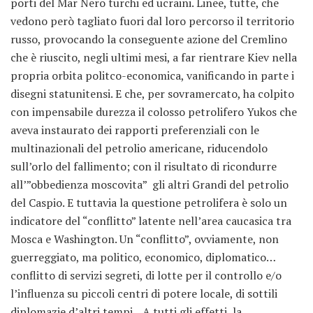
porti del Mar Nero turchi ed ucraini. Linee, tutte, che
vedono però tagliato fuori dal loro percorso il territorio
russo, provocando la conseguente azione del Cremlino
che è riuscito, negli ultimi mesi, a far rientrare Kiev nella
propria orbita politco-economica, vanificando in parte i
disegni statunitensi. E che, per sovramercato, ha colpito
con impensabile durezza il colosso petrolifero Yukos che
aveva instaurato dei rapporti preferenziali con le
multinazionali del petrolio americane, riducendolo
sull’orlo del fallimento; con il risultato di ricondurre
all’”obbedienza moscovita” gli altri Grandi del petrolio
del Caspio. E tuttavia la questione petrolifera è solo un
indicatore del “conflitto” latente nell’area caucasica tra
Mosca e Washington. Un “conflitto”, ovviamente, non
guerreggiato, ma politico, economico, diplomatico…
conflitto di servizi segreti, di lotte per il controllo e/o
l’influenza su piccoli centri di potere locale, di sottili
diplomazie d’altri tempi…A tutti gli effetti, la