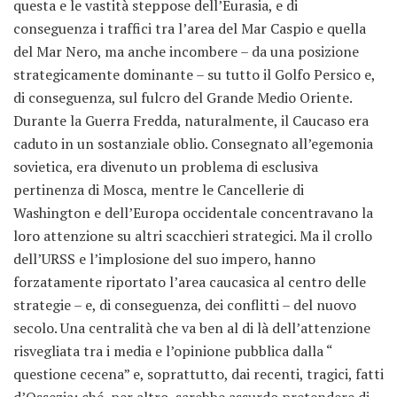
questa e le vastità steppose dell’Eurasia, e di
conseguenza i traffici tra l’area del Mar Caspio e quella
del Mar Nero, ma anche incombere – da una posizione
strategicamente dominante – su tutto il Golfo Persico e,
di conseguenza, sul fulcro del Grande Medio Oriente.
Durante la Guerra Fredda, naturalmente, il Caucaso era
caduto in un sostanziale oblio. Consegnato all’egemonia
sovietica, era divenuto un problema di esclusiva
pertinenza di Mosca, mentre le Cancellerie di
Washington e dell’Europa occidentale concentravano la
loro attenzione su altri scacchieri strategici. Ma il crollo
dell’URSS e l’implosione del suo impero, hanno
forzatamente riportato l’area caucasica al centro delle
strategie – e, di conseguenza, dei conflitti – del nuovo
secolo. Una centralità che va ben al di là dell’attenzione
risvegliata tra i media e l’opinione pubblica dalla “
questione cecena” e, soprattutto, dai recenti, tragici, fatti
d’Ossezia; ché, per altro, sarebbe assurdo pretendere di