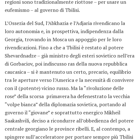
regioni sono tradizionalmente riottose – per usare un
eufemismo – al governo di Tbilisi.
L’Ossezia del Sud, l’Abkhazia e l’Adjaria rivendicano la
loro autonomia e, in prospettiva, indipendenza dalla
Georgia, trovando in Mosca un appoggio per le loro
rivendicazioni. Fino a che a Tbilisi è restato al potere
Shevardnadze – già ministro degli esteri sovietico nell’era
di Gorbaciov, poi indiscusso ras della nuova repubblica
caucasica – si è mantenuto un certo, precario, equilibrio
tra le aperture verso l’America e la necessità di convivere
con il (potente) vicino russo. Ma la “rivoluzione delle
rose” della scorsa primavera ha defenestrato la vecchia
“volpe bianca” della diplomazia sovietica, portando al
governo il “giovane” e soprattutto energico Mikheil
Saakashvili, deciso a ricondurre all’obbedienza del potere
centrale georgiano le province ribelli. E, al contempo, a
spingere sull’acceleratore per portare sempre più Tbilisi