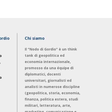
ordio
Chi siamo
Il "Nodo di Gordio" è un think
tank di geopolitica ed
o
economia internazionale,
o
promosso da una équipe di
diplomatici, docenti
o
universitari, giornalisti ed
analisti in numerose discipline
(geopolitica, storia, economia,
finanza, politica estera, studi
militari, letteratura, arte,
marketing, comunicazione e