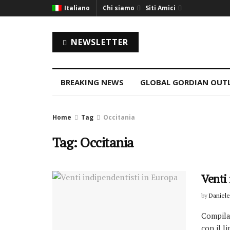
Italiano
Chi siamo
Siti Amici
NEWSLETTER
BREAKING NEWS
GLOBAL GORDIAN OUT
Home
Tag
Occitania
Tag: Occitania
Venti
by
Daniele
Compila 
con il l