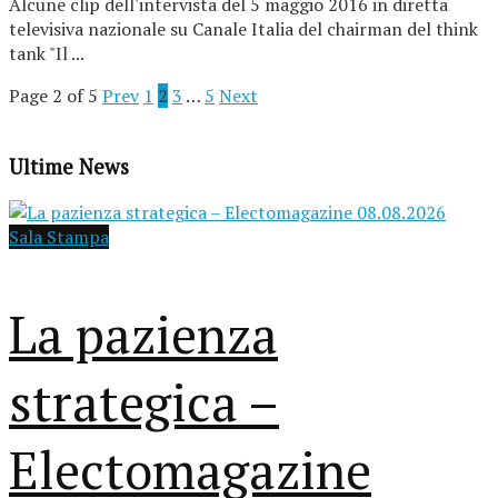
Alcune clip dell'intervista del 5 maggio 2016 in diretta
televisiva nazionale su Canale Italia del chairman del think
tank "Il ...
Page 2 of 5
Prev
1
2
3
…
5
Next
Ultime News
Sala Stampa
La pazienza
strategica –
Electomagazine