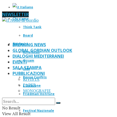
Italiano
NEWSLETTER
Chi siamo
Think Tank
Board
Siti Amici
BREAKING NEWS
GLOBAL GORDIAN OUTLOOK
Afrofocus
DIALOGHI MEDITERRANEI
Orsam
EVENTI
SALA STAMPA
CNR
PUBBLICAZIONI
Revue Conflits
RIVISTA
PAPER
L’Opinione
MONOGRAFIE
Friedman Institute
IF Magazine
No Result
Festival Nazionale
View All Result