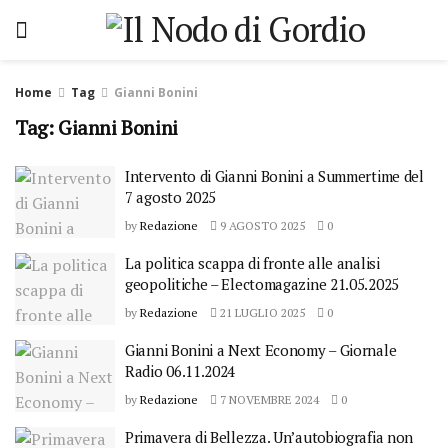
Home
Tag
Gianni Bonini
Tag: Gianni Bonini
Intervento di Gianni Bonini a Summertime del
7 agosto 2025
by
Redazione
9 AGOSTO 2025
0
La politica scappa di fronte alle analisi
geopolitiche – Electomagazine 21.05.2025
by
Redazione
21 LUGLIO 2025
0
Gianni Bonini a Next Economy – Giornale
Radio 06.11.2024
by
Redazione
7 NOVEMBRE 2024
0
Primavera di Bellezza. Un’autobiografia non