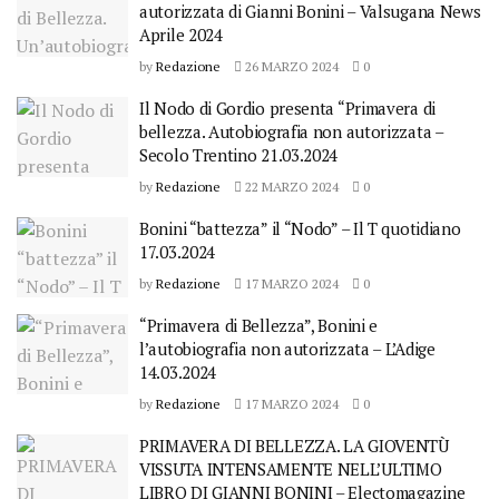
autorizzata di Gianni Bonini – Valsugana News
Aprile 2024
by
Redazione
26 MARZO 2024
0
Il Nodo di Gordio presenta “Primavera di
bellezza. Autobiografia non autorizzata –
Secolo Trentino 21.03.2024
by
Redazione
22 MARZO 2024
0
Bonini “battezza” il “Nodo” – Il T quotidiano
17.03.2024
by
Redazione
17 MARZO 2024
0
“Primavera di Bellezza”, Bonini e
l’autobiografia non autorizzata – L’Adige
14.03.2024
by
Redazione
17 MARZO 2024
0
PRIMAVERA DI BELLEZZA. LA GIOVENTÙ
VISSUTA INTENSAMENTE NELL’ULTIMO
LIBRO DI GIANNI BONINI – Electomagazine