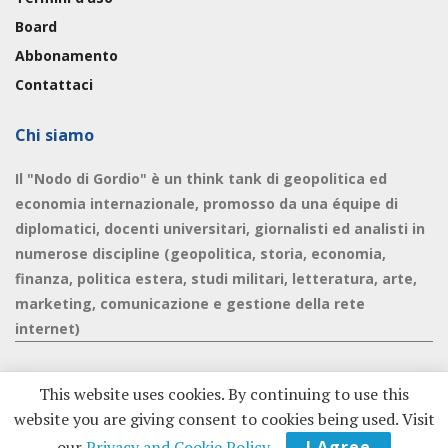
Board
Abbonamento
Contattaci
Chi siamo
Il "Nodo di Gordio" è un think tank di geopolitica ed
economia internazionale, promosso da una équipe di
diplomatici, docenti universitari, giornalisti ed analisti in
numerose discipline (geopolitica, storia, economia,
finanza, politica estera, studi militari, letteratura, arte,
marketing, comunicazione e gestione della rete
internet)
This website uses cookies. By continuing to use this
website you are giving consent to cookies being used. Visit
© 2020 - Nodo di Gordio -
Privacy Policy
|
Cookie Policy
our
Privacy and Cookie Policy
.
I Agree