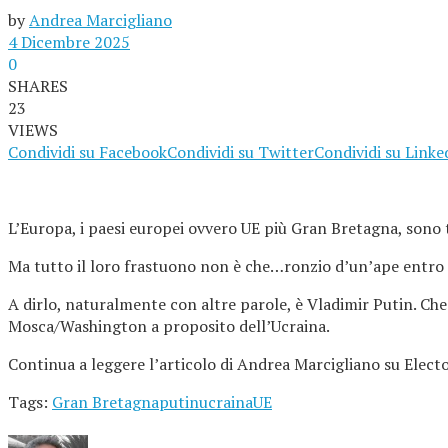
by
Andrea Marcigliano
4 Dicembre 2025
0
SHARES
23
VIEWS
Condividi su Facebook
Condividi su Twitter
Condividi su Linke
L’Europa, i paesi europei ovvero UE più Gran Bretagna, sono tu
Ma tutto il loro frastuono non è che…ronzio d’un’ape entro u
A dirlo, naturalmente con altre parole, è Vladimir Putin. Che h
Mosca/Washington a proposito dell’Ucraina.
Continua a leggere l’articolo di Andrea Marcigliano su Elec
Tags:
Gran Bretagna
putin
ucraina
UE