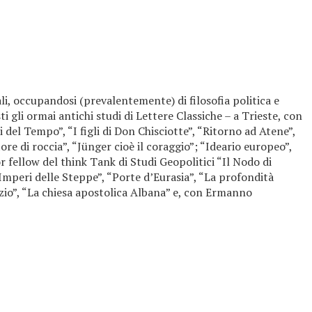
li, occupandosi (prevalentemente) di filosofia politica e
ti gli ormai antichi studi di Lettere Classiche – a Trieste, con
i del Tempo”, “I figli di Don Chisciotte”, “Ritorno ad Atene”,
re di roccia”, “Jünger cioè il coraggio”; “Ideario europeo”,
r fellow del think Tank di Studi Geopolitici “Il Nodo di
“Imperi delle Steppe”, “Porte d’Eurasia”, “La profondità
azio”, “La chiesa apostolica Albana” e, con Ermanno