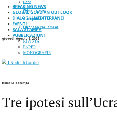
Osce
BREAKING NEWS
Wikiamericas
GLOBAL GORDIAN OUTLOOK
DIALOGHI MEDITERRANEI
Oltrepanto
EVENTI
European Parliament
SALA STAMPA
PUBBLICAZIONI
giovedì, Agosto 6, 2026
RIVISTA
PAPER
MONOGRAFIE
Home
Sala Stampa
Tre ipotesi sull’Uc