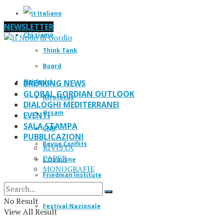
Italiano
NEWSLETTER
Chi siamo
Think Tank
Board
Siti Amici
BREAKING NEWS
GLOBAL GORDIAN OUTLOOK
Afrofocus
DIALOGHI MEDITERRANEI
Orsam
EVENTI
SALA STAMPA
CNR
PUBBLICAZIONI
Revue Conflits
RIVISTA
PAPER
L’Opinione
MONOGRAFIE
Friedman Institute
IF Magazine
No Result
Festival Nazionale
View All Result