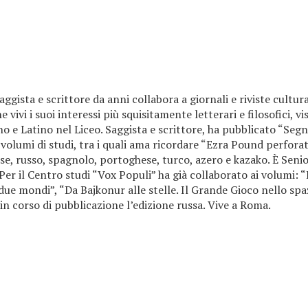
ista e scrittore da anni collabora a giornali e riviste cultura
ivi i suoi interessi più squisitamente letterari e filosofici, vis
ano e Latino nel Liceo. Saggista e scrittore, ha pubblicato “Segn
 volumi di studi, tra i quali ama ricordare “Ezra Pound perforato
se, russo, spagnolo, portoghese, turco, azero e kazako. È Senio
Per il Centro studi “Vox Populi” ha già collaborato ai volumi: 
due mondi”, “Da Bajkonur alle stelle. Il Grande Gioco nello sp
è in corso di pubblicazione l’edizione russa. Vive a Roma.