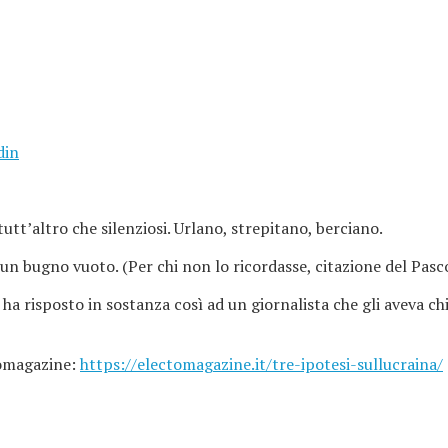
din
tt’altro che silenziosi. Urlano, strepitano, berciano.
n bugno vuoto. (Per chi non lo ricordasse, citazione del Pasco
a risposto in sostanza così ad un giornalista che gli aveva chie
tomagazine:
https://electomagazine.it/tre-ipotesi-sullucraina/