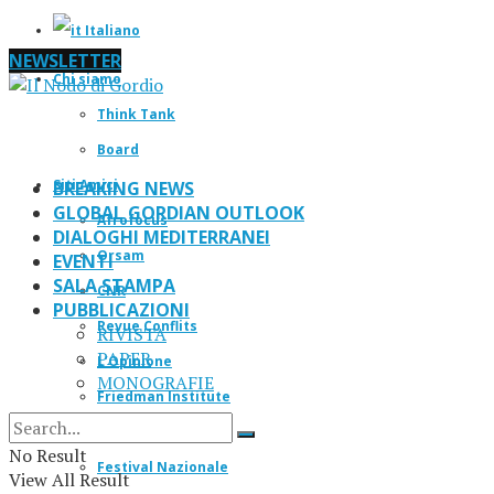
Italiano
NEWSLETTER
Chi siamo
Think Tank
Board
Siti Amici
BREAKING NEWS
GLOBAL GORDIAN OUTLOOK
Afrofocus
DIALOGHI MEDITERRANEI
Orsam
EVENTI
SALA STAMPA
CNR
PUBBLICAZIONI
Revue Conflits
RIVISTA
PAPER
L’Opinione
MONOGRAFIE
Friedman Institute
IF Magazine
No Result
Festival Nazionale
View All Result