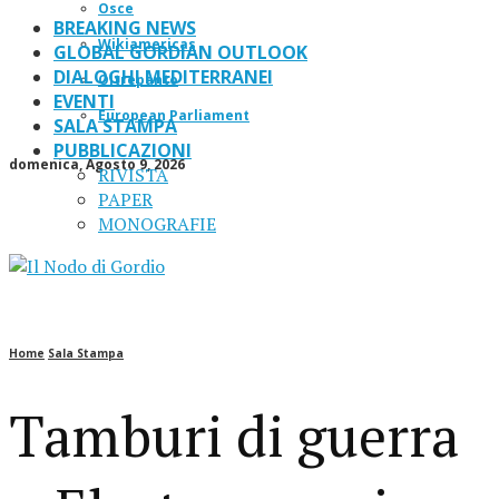
Osce
BREAKING NEWS
Wikiamericas
GLOBAL GORDIAN OUTLOOK
DIALOGHI MEDITERRANEI
Oltrepanto
EVENTI
European Parliament
SALA STAMPA
PUBBLICAZIONI
domenica, Agosto 9, 2026
RIVISTA
PAPER
MONOGRAFIE
Home
Sala Stampa
Tamburi di guerra