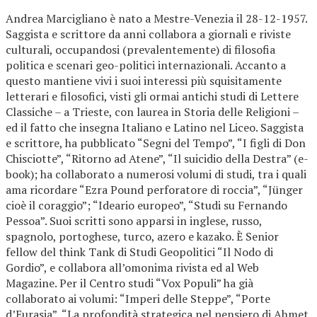
Andrea Marcigliano è nato a Mestre-Venezia il 28-12-1957.
Saggista e scrittore da anni collabora a giornali e riviste
culturali, occupandosi (prevalentemente) di filosofia
politica e scenari geo-politici internazionali. Accanto a
questo mantiene vivi i suoi interessi più squisitamente
letterari e filosofici, visti gli ormai antichi studi di Lettere
Classiche – a Trieste, con laurea in Storia delle Religioni –
ed il fatto che insegna Italiano e Latino nel Liceo. Saggista
e scrittore, ha pubblicato “Segni del Tempo”, “I figli di Don
Chisciotte”, “Ritorno ad Atene”, “Il suicidio della Destra” (e-
book); ha collaborato a numerosi volumi di studi, tra i quali
ama ricordare “Ezra Pound perforatore di roccia”, “Jünger
cioè il coraggio”; “Ideario europeo”, “Studi su Fernando
Pessoa”. Suoi scritti sono apparsi in inglese, russo,
spagnolo, portoghese, turco, azero e kazako. È Senior
fellow del think Tank di Studi Geopolitici “Il Nodo di
Gordio”, e collabora all’omonima rivista ed al Web
Magazine. Per il Centro studi “Vox Populi” ha già
collaborato ai volumi: “Imperi delle Steppe”, “Porte
d’Eurasia”, “La profondità strategica nel pensiero di Ahmet