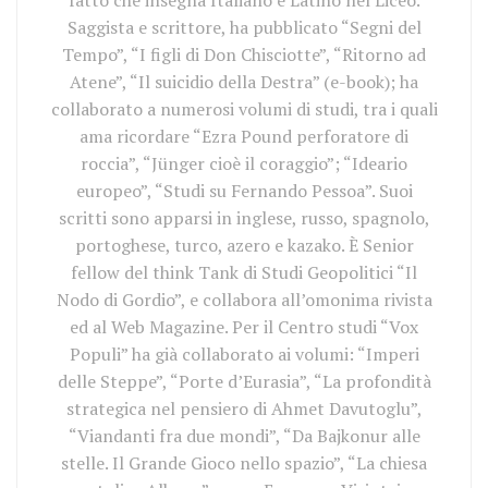
fatto che insegna Italiano e Latino nel Liceo.
Saggista e scrittore, ha pubblicato “Segni del
Tempo”, “I figli di Don Chisciotte”, “Ritorno ad
Atene”, “Il suicidio della Destra” (e-book); ha
collaborato a numerosi volumi di studi, tra i quali
ama ricordare “Ezra Pound perforatore di
roccia”, “Jünger cioè il coraggio”; “Ideario
europeo”, “Studi su Fernando Pessoa”. Suoi
scritti sono apparsi in inglese, russo, spagnolo,
portoghese, turco, azero e kazako. È Senior
fellow del think Tank di Studi Geopolitici “Il
Nodo di Gordio”, e collabora all’omonima rivista
ed al Web Magazine. Per il Centro studi “Vox
Populi” ha già collaborato ai volumi: “Imperi
delle Steppe”, “Porte d’Eurasia”, “La profondità
strategica nel pensiero di Ahmet Davutoglu”,
“Viandanti fra due mondi”, “Da Bajkonur alle
stelle. Il Grande Gioco nello spazio”, “La chiesa