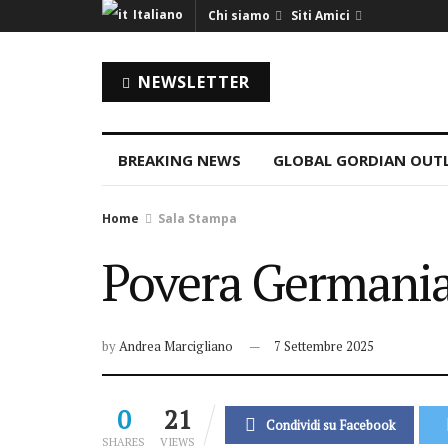
Italiano
Chi siamo
Siti Amici
NEWSLETTER
BREAKING NEWS
GLOBAL GORDIAN OUT
Home
Sala Stampa
Povera Germania
by
Andrea Marcigliano
7 Settembre 2025
0
21
Condividi su Facebook
SHARES
VIEWS