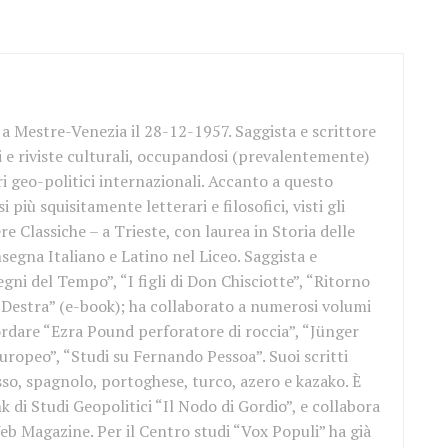
a Mestre-Venezia il 28-12-1957. Saggista e scrittore
i e riviste culturali, occupandosi (prevalentemente)
ari geo-politici internazionali. Accanto a questo
i più squisitamente letterari e filosofici, visti gli
re Classiche – a Trieste, con laurea in Storia delle
insegna Italiano e Latino nel Liceo. Saggista e
egni del Tempo”, “I figli di Don Chisciotte”, “Ritorno
la Destra” (e-book); ha collaborato a numerosi volumi
icordare “Ezra Pound perforatore di roccia”, “Jünger
europeo”, “Studi su Fernando Pessoa”. Suoi scritti
sso, spagnolo, portoghese, turco, azero e kazako. È
k di Studi Geopolitici “Il Nodo di Gordio”, e collabora
eb Magazine. Per il Centro studi “Vox Populi” ha già