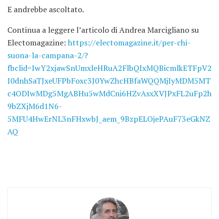
E andrebbe ascoltato.
Continua a leggere l’articolo di Andrea Marcigliano su
Electomagazine:
https://electomagazine.it/per-chi-
suona-la-campana-2/?
fbclid=IwY2xjawSnUmxleHRuA2FlbQIxMQBicmlkETFpV2
I0dnhSaTJxeUFPbFoxc3J0YwZhcHBfaWQQMjIyMDM5MT
c4ODIwMDg5MgABHu5wMdCni6HZvAsxXVJPxFL2uFp2h
9bZXjM6d1N6-
5MFU4HwErNL3nFHxwbJ_aem_9BzpELOjePAuF73eGkNZ
AQ