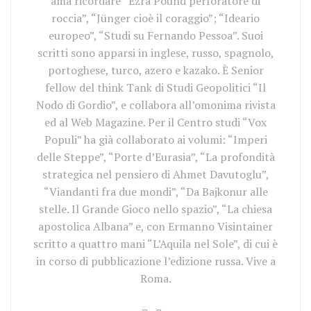
ama ricordare “Ezra Pound perforatore di
roccia”, “Jünger cioè il coraggio”; “Ideario
europeo”, “Studi su Fernando Pessoa”. Suoi
scritti sono apparsi in inglese, russo, spagnolo,
portoghese, turco, azero e kazako. È Senior
fellow del think Tank di Studi Geopolitici “Il
Nodo di Gordio”, e collabora all’omonima rivista
ed al Web Magazine. Per il Centro studi “Vox
Populi” ha già collaborato ai volumi: “Imperi
delle Steppe”, “Porte d’Eurasia”, “La profondità
strategica nel pensiero di Ahmet Davutoglu”,
“Viandanti fra due mondi”, “Da Bajkonur alle
stelle. Il Grande Gioco nello spazio”, “La chiesa
apostolica Albana” e, con Ermanno Visintainer
scritto a quattro mani “L’Aquila nel Sole”, di cui è
in corso di pubblicazione l’edizione russa. Vive a
Roma.