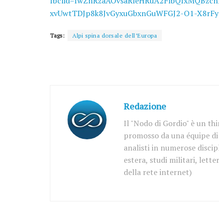
fbclid=IwZnRzaAOvsaRleHRuA2FlbQIxMQBzc
xvUwtTDJp8k8JvGyxuGbxnGuWFGJ2-O1-X8rF
Tags:
Alpi spina dorsale dell’Europa
Redazione
Il "Nodo di Gordio" è un th
promosso da una équipe di d
analisti in numerose discipl
estera, studi militari, let
della rete internet)