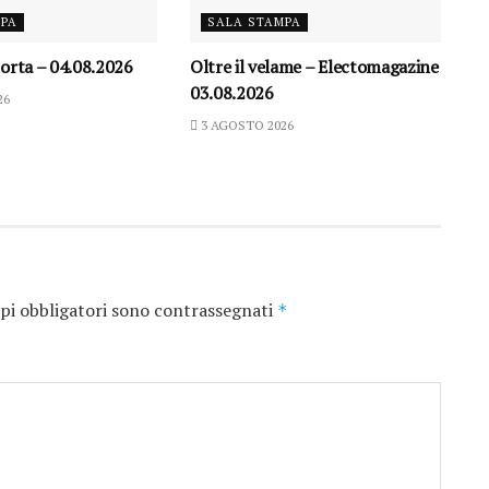
MPA
SALA STAMPA
orta – 04.08.2026
Oltre il velame – Electomagazine
03.08.2026
26
3 AGOSTO 2026
pi obbligatori sono contrassegnati
*