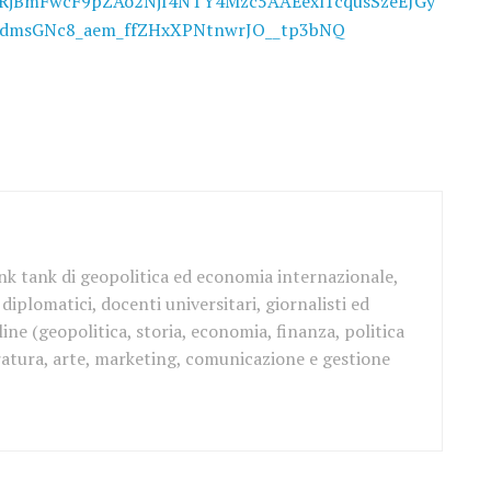
nRjBmFwcF9pZAo2NjI4NTY4Mzc5AAEexl1cqusSzeEJGy
ydmsGNc8_aem_ffZHxXPNtnwrJO__tp3bNQ
ink tank di geopolitica ed economia internazionale,
iplomatici, docenti universitari, giornalisti ed
ine (geopolitica, storia, economia, finanza, politica
teratura, arte, marketing, comunicazione e gestione