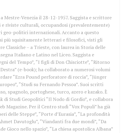
a Mestre-Venezia il 28-12-1957. Saggista e scrittore
i e riviste culturali, occupandosi (prevalentemente)
ari geo-politici internazionali. Accanto a questo
i più squisitamente letterari e filosofici, visti gli
re Classiche – a Trieste, con laurea in Storia delle
insegna Italiano e Latino nel Liceo. Saggista e
egni del Tempo”, “I figli di Don Chisciotte”, “Ritorno
la Destra” (e-book); ha collaborato a numerosi volumi
icordare “Ezra Pound perforatore di roccia”, “Jünger
europeo”, “Studi su Fernando Pessoa”. Suoi scritti
sso, spagnolo, portoghese, turco, azero e kazako. È
k di Studi Geopolitici “Il Nodo di Gordio”, e collabora
eb Magazine. Per il Centro studi “Vox Populi” ha già
eri delle Steppe”, “Porte d’Eurasia”, “La profondità
 Ahmet Davutoglu”, “Viandanti fra due mondi”, “Da
ande Gioco nello spazio”, “La chiesa apostolica Albana”