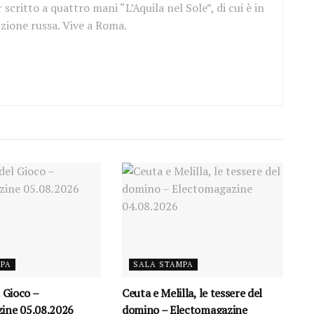
scritto a quattro mani “L’Aquila nel Sole”, di cui è in
izione russa. Vive a Roma.
MPA
SALA STAMPA
l Gioco –
Ceuta e Melilla, le tessere del
ine 05.08.2026
domino – Electomagazine