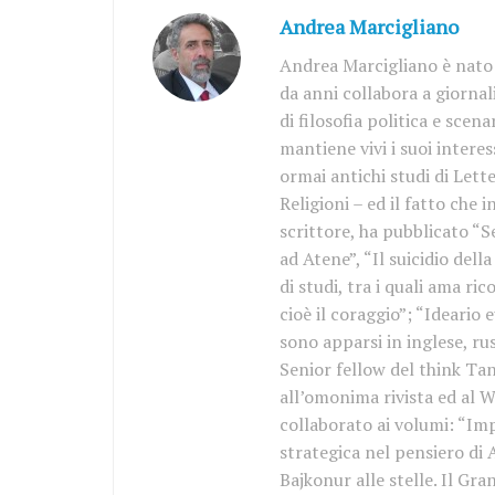
Andrea Marcigliano
Andrea Marcigliano è nato 
da anni collabora a giornal
di filosofia politica e scen
mantiene vivi i suoi interess
ormai antichi studi di Lette
Religioni – ed il fatto che 
scrittore, ha pubblicato “S
ad Atene”, “Il suicidio del
di studi, tra i quali ama r
cioè il coraggio”; “Ideario 
sono apparsi in inglese, ru
Senior fellow del think Tan
all’omonima rivista ed al W
collaborato ai volumi: “Imp
strategica nel pensiero di
Bajkonur alle stelle. Il Gr