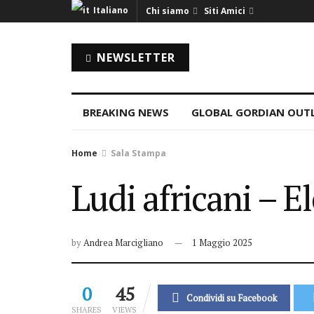
Italiano
Chi siamo
Siti Amici
NEWSLETTER
BREAKING NEWS
GLOBAL GORDIAN OUT
Home
Sala Stampa
Ludi africani – 
by
Andrea Marcigliano
1 Maggio 2025
0
45
Condividi su Facebook
SHARES
VIEWS