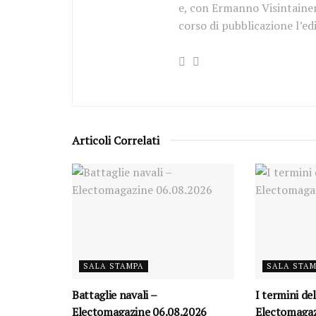
e, con Ermanno Visintainer 
corso di pubblicazione l’ed
Articoli Correlati
SALA STAMPA
SALA STA
Battaglie navali –
I termini de
Electomagazine 06.08.2026
Electomagaz