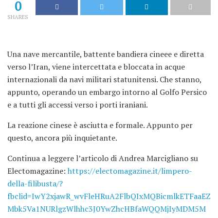
0
SHARES
Una nave mercantile, battente bandiera cineee e diretta
verso l’Iran, viene intercettata e bloccata in acque
internazionali da navi militari statunitensi. Che stanno,
appunto, operando un embargo intorno al Golfo Persico
e a tutti gli accessi verso i porti iraniani.
La reazione cinese è asciutta e formale. Appunto per
questo, ancora più inquietante.
Continua a leggere l’articolo di Andrea Marcigliano su
Electomagazine:
https://electomagazine.it/limpero-
della-filibusta/?
fbclid=IwY2xjawR_wvFleHRuA2FlbQIxMQBicmlkETFaaEZ
Mbk5Va1NURlgzWlhhc3J0YwZhcHBfaWQQMjIyMDM5M