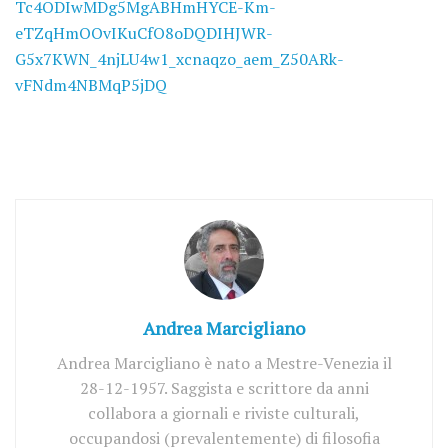
Tc4ODIwMDg5MgABHmHYCE-Km-
eTZqHmOOvIKuCfO8oDQDIHJWR-
G5x7KWN_4njLU4w1_xcnaqzo_aem_Z50ARk-
vFNdm4NBMqP5jDQ
Andrea Marcigliano
Andrea Marcigliano è nato a Mestre-Venezia il
28-12-1957. Saggista e scrittore da anni
collabora a giornali e riviste culturali,
occupandosi (prevalentemente) di filosofia