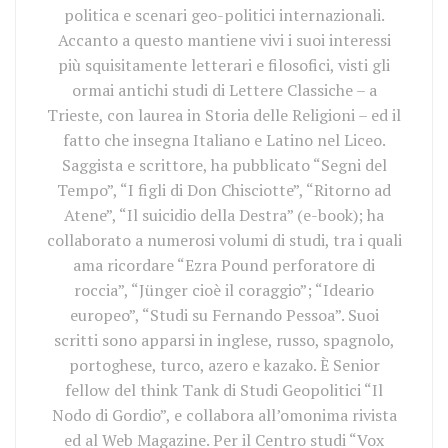
politica e scenari geo-politici internazionali.
Accanto a questo mantiene vivi i suoi interessi
più squisitamente letterari e filosofici, visti gli
ormai antichi studi di Lettere Classiche – a
Trieste, con laurea in Storia delle Religioni – ed il
fatto che insegna Italiano e Latino nel Liceo.
Saggista e scrittore, ha pubblicato “Segni del
Tempo”, “I figli di Don Chisciotte”, “Ritorno ad
Atene”, “Il suicidio della Destra” (e-book); ha
collaborato a numerosi volumi di studi, tra i quali
ama ricordare “Ezra Pound perforatore di
roccia”, “Jünger cioè il coraggio”; “Ideario
europeo”, “Studi su Fernando Pessoa”. Suoi
scritti sono apparsi in inglese, russo, spagnolo,
portoghese, turco, azero e kazako. È Senior
fellow del think Tank di Studi Geopolitici “Il
Nodo di Gordio”, e collabora all’omonima rivista
ed al Web Magazine. Per il Centro studi “Vox