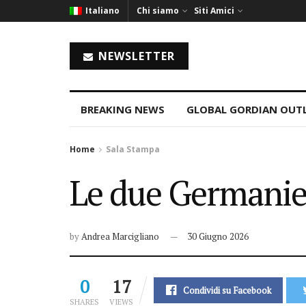
Italiano
Chi siamo
Siti Amici
NEWSLETTER
BREAKING NEWS
GLOBAL GORDIAN OUT
Home
Sala Stampa
Le due Germanie
by
Andrea Marcigliano
30 Giugno 2026
0
17
Condividi su Facebook
SHARES
VIEWS