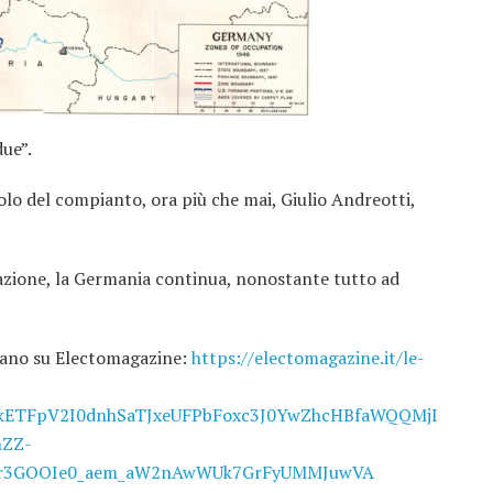
ue”.
olo del compianto, ora più che mai, Giulio Andreotti,
cazione, la Germania continua, nonostante tutto ad
liano su Electomagazine:
https://electomagazine.it/le-
lkETFpV2I0dnhSaTJxeUFPbFoxc3J0YwZhcHBfaWQQMjI
ZZ-
Vr3GOOIe0_aem_aW2nAwWUk7GrFyUMMJuwVA