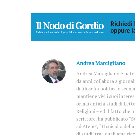
Andrea Marcigliano
Andrea Marcigliano è nato 
da anni collabora a giornal
di filosofia politica e scen
mantiene vivi i suoi interess
ormai antichi studi di Lette
Religioni – ed il fatto che 
scrittore, ha pubblicato “S
ad Atene”, “Il suicidio del
di studi, tra i quali ama r