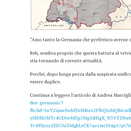
“Amo tanto la Germania che preferisco averne d
Beh, sembra proprio che questa battuta al vetri
stia tornando di rovente attualità.
Perché, dopo lunga pezza dalla sospirata unifi
essere duplice.
Continua a leggere l’articolo di Andrea Marcig
due-germanie/?
fbclid=IwY2xjawSwhfJleHRuA2FlbQIxMQBicm
yMDM5MTc4ODIwMDg5MgABHgX_N3VYDSwh
Tc49Xynz2ED7AGIMgkLvCK7ao1mcJ04gA7pC