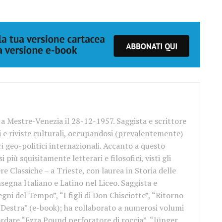
a Mestre-Venezia il 28-12-1957. Saggista e scrittore
i e riviste culturali, occupandosi (prevalentemente)
ari geo-politici internazionali. Accanto a questo
i più squisitamente letterari e filosofici, visti gli
re Classiche – a Trieste, con laurea in Storia delle
insegna Italiano e Latino nel Liceo. Saggista e
egni del Tempo”, “I figli di Don Chisciotte”, “Ritorno
la Destra” (e-book); ha collaborato a numerosi volumi
icordare “Ezra Pound perforatore di roccia”, “Jünger