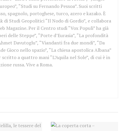
europeo”, “Studi su Fernando Pessoa”. Suoi scritti
sso, spagnolo, portoghese, turco, azero e kazako. È
k di Studi Geopolitici “Il Nodo di Gordio”, e collabora
eb Magazine. Per il Centro studi “Vox Populi” ha già
eri delle Steppe”, “Porte d’Eurasia”, “La profondità
 Ahmet Davutoglu”, “Viandanti fra due mondi”, “Da
ande Gioco nello spazio”, “La chiesa apostolica Albana”
scritto a quattro mani “L’Aquila nel Sole”, di cui è in
izione russa. Vive a Roma.