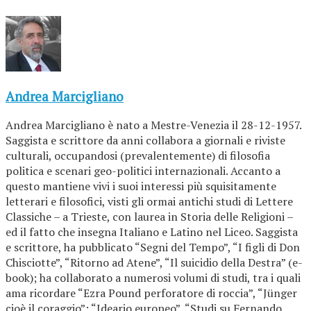
Andrea Marcigliano
Andrea Marcigliano è nato a Mestre-Venezia il 28-12-1957.
Saggista e scrittore da anni collabora a giornali e riviste
culturali, occupandosi (prevalentemente) di filosofia
politica e scenari geo-politici internazionali. Accanto a
questo mantiene vivi i suoi interessi più squisitamente
letterari e filosofici, visti gli ormai antichi studi di Lettere
Classiche – a Trieste, con laurea in Storia delle Religioni –
ed il fatto che insegna Italiano e Latino nel Liceo. Saggista
e scrittore, ha pubblicato “Segni del Tempo”, “I figli di Don
Chisciotte”, “Ritorno ad Atene”, “Il suicidio della Destra” (e-
book); ha collaborato a numerosi volumi di studi, tra i quali
ama ricordare “Ezra Pound perforatore di roccia”, “Jünger
cioè il coraggio”; “Ideario europeo”, “Studi su Fernando