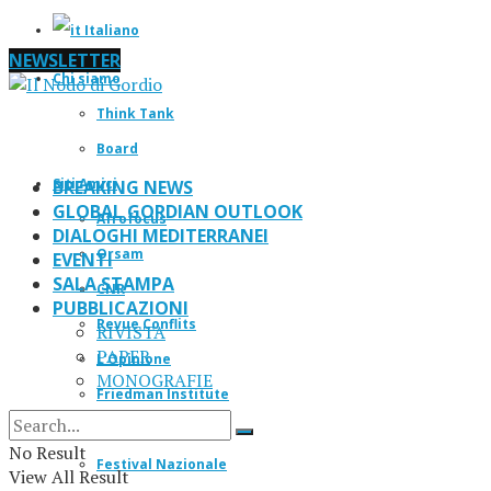
Italiano
NEWSLETTER
Chi siamo
Think Tank
Board
Siti Amici
BREAKING NEWS
GLOBAL GORDIAN OUTLOOK
Afrofocus
DIALOGHI MEDITERRANEI
Orsam
EVENTI
SALA STAMPA
CNR
PUBBLICAZIONI
Revue Conflits
RIVISTA
PAPER
L’Opinione
MONOGRAFIE
Friedman Institute
IF Magazine
No Result
Festival Nazionale
View All Result