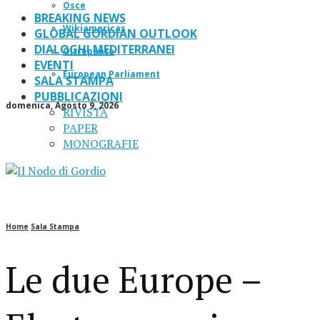
Osce
BREAKING NEWS
Wikiamericas
GLOBAL GORDIAN OUTLOOK
DIALOGHI MEDITERRANEI
Oltrepanto
EVENTI
European Parliament
SALA STAMPA
PUBBLICAZIONI
domenica, Agosto 9, 2026
RIVISTA
PAPER
MONOGRAFIE
Home
Sala Stampa
Le due Europe –