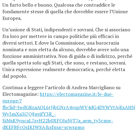
Un furto bello e buono. Qualcosa che contraddice le
fondamente stesse di quella che dovrebbe essere l’Unione
Europea.
Un’unione di Stati, indipendenti e sovrani. Che si associano
fra loro per mettere in campo politiche più efficaci in
diversi settori. E dove la Commissione, una burocrazia
nominata e non eletta da alcuno, dovrebbe avere solo una
funzione amministrativa. Non di guida o di indirizzo, perché
quella spetta solo agli Stati, che sono, e restano, sovrani.
Unica espressione realmente democratica, perché eletta
dal popolo.
Continua a leggere l’articolo di Andrea Marcigliano su
Electomagazine:
https://electomagazine.it/le-due-
europe/?
fbclid=IwdGRzaAOL6tJjbGNrA4vqpWV4dG4DYWVtAjExA
Wy3mXa3i7Q8geifY3R_-
SiMsK9yncaL7zvH22b0XFOIuNjT7a_aem_ty3cmw-
dKEFBFcOsIKIWSA&sfnsn=scwspmo