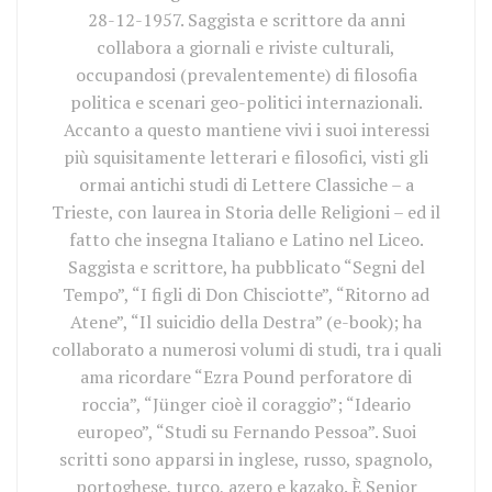
28-12-1957. Saggista e scrittore da anni
collabora a giornali e riviste culturali,
occupandosi (prevalentemente) di filosofia
politica e scenari geo-politici internazionali.
Accanto a questo mantiene vivi i suoi interessi
più squisitamente letterari e filosofici, visti gli
ormai antichi studi di Lettere Classiche – a
Trieste, con laurea in Storia delle Religioni – ed il
fatto che insegna Italiano e Latino nel Liceo.
Saggista e scrittore, ha pubblicato “Segni del
Tempo”, “I figli di Don Chisciotte”, “Ritorno ad
Atene”, “Il suicidio della Destra” (e-book); ha
collaborato a numerosi volumi di studi, tra i quali
ama ricordare “Ezra Pound perforatore di
roccia”, “Jünger cioè il coraggio”; “Ideario
europeo”, “Studi su Fernando Pessoa”. Suoi
scritti sono apparsi in inglese, russo, spagnolo,
portoghese, turco, azero e kazako. È Senior